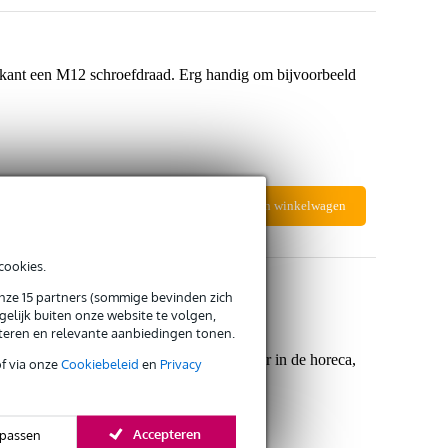
 kant een M12 schroefdraad. Erg handig om bijvoorbeeld
In mijn winkelwagen
cookies.
onze 15 partners (sommige bevinden zich
elijk buiten onze website te volgen,
eteren en relevante aanbiedingen tonen.
ste DJ-Truss installatie te creëren voor in de horeca,
of via onze
Cookiebeleid
en
Privacy
Accepteren
passen