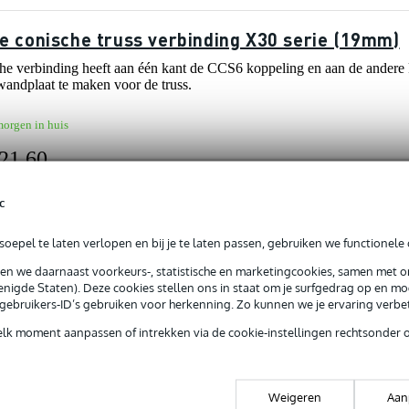
ve conische truss verbinding X30 serie (19mm)
he verbinding heeft aan één kant de CCS6 koppeling en aan de andere
 wandplaat te maken voor de truss.
morgen in huis
 21,60
c
oepel te laten verlopen en bij je te laten passen, gebruiken we functionele 
sen we daarnaast voorkeurs-, statistische en marketingcookies, samen met 
reviews
nigde Staten). Deze cookies stellen ons in staat om je surfgedrag op en mog
RUSS AD-35WH muurbeugel voor AD-35
e gebruikers-ID’s gebruiken voor herkenning. Zo kunnen we je ervaring verb
RUSS AD-35WH bevestig je je Innox DJ-Truss aan de muur om zo een va
elk moment aanpassen of intrekken via de cookie-instellingen rechtsonder 
kamer of waar je maar wilt.
morgen in huis
Weigeren
Aan