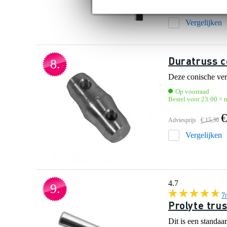
€ 
Adviesprijs
€ 30,-
Vergelijken
Duratruss c
8.
Deze conische verb
Op voorraad
Bestel voor 23:00 = 
€
Adviesprijs
€ 15,30
Vergelijken
4.7
9.
7
Prolyte trus
Dit is een standaa