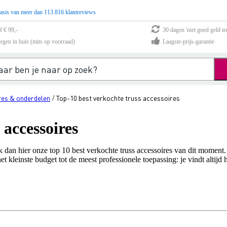
asis van meer dan 113.816 klantreviews
f € 99,-
30 dagen 'niet goed geld te
rgen in huis (mits op voorraad)
Laagste-prijs-garantie
res & onderdelen
Top-10 best verkochte truss accessoires
/
 accessoires
k dan hier onze top 10 best verkochte truss accessoires van dit moment.
 kleinste budget tot de meest professionele toepassing: je vindt altijd he