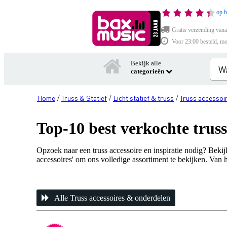
op b
Gratis verzending vana
Voor 23:00 besteld, mo
Bekijk alle
categorieën
Home
Truss & Statief
Licht statief & truss
Truss accessoi
/
/
/
Top-10 best verkochte truss
Opzoek naar een truss accessoire en inspiratie nodig? Bekij
accessoires' om ons volledige assortiment te bekijken. Van het
Alle Truss accessoires & onderdelen