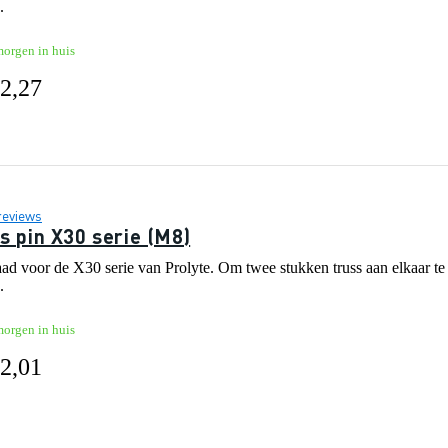
.
morgen in huis
 2,27
reviews
s pin X30 serie (M8)
aad voor de X30 serie van Prolyte. Om twee stukken truss aan elkaar te
.
morgen in huis
 2,01