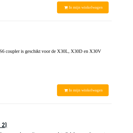
In mijn winkelwagen
CCS6 coupler is geschikt voor de X30L, X30D en X30V
In mijn winkelwagen
 2)