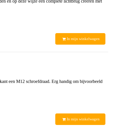
n en op deze wijze een complete lichtbrug creëren met
In mijn winkelwagen
 kant een M12 schroefdraad. Erg handig om bijvoorbeeld
In mijn winkelwagen