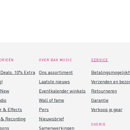
ORIEËN
OVER BAX MUSIC
SERVICE
Deals: 10% Extra
Ons assortiment
Betalingsmogelijk
g!
Laatste nieuws
Verzenden en bezo
 New
Eventkalender winkels
Retourneren
dio
Wall of fame
Garantie
r & Effects
Pers
Verkoop je gear
 & Recording
Nieuwsbrief
OVERIG
foons
Samenwerkingen