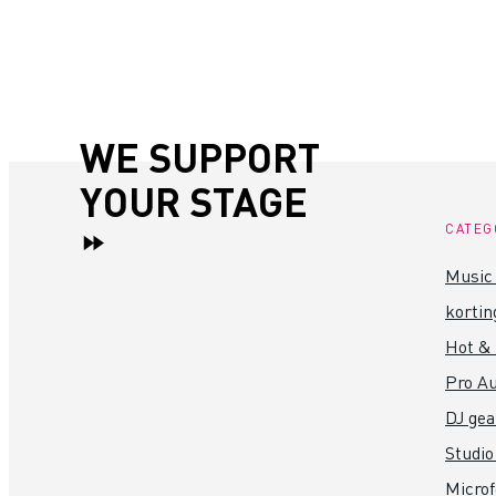
WE SUPPORT
YOUR STAGE
CATEG
Music 
kortin
Hot &
Pro Au
DJ gea
Studio
Micro