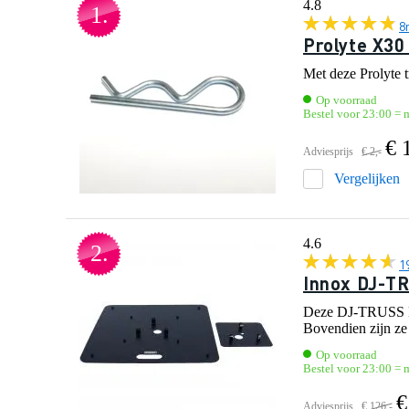
4.8
1.
8
Prolyte X30
Met deze Prolyte t
Op voorraad
Bestel voor 23:00 = 
€ 
Adviesprijs
€ 2,-
Vergelijken
4.6
2.
1
Innox DJ-TR
Deze DJ-TRUSS BAS
Bovendien zijn ze
Op voorraad
Bestel voor 23:00 = 
€
Adviesprijs
€ 126,-