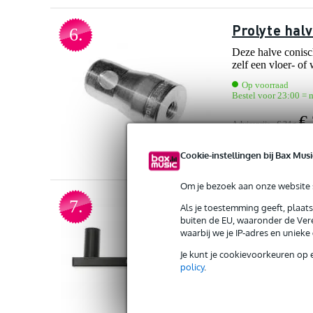
Prolyte hal
6.
Deze halve conisc
zelf een vloer- of
Op voorraad
Bestel voor 23:00 = 
€
Adviesprijs
€ 34,-
Vergelijken
Cookie-instellingen bij Bax Musi
Om je bezoek aan onze website s
4
7.
Als je toestemming geeft, plaat
4
buiten de EU, waaronder de Vere
Innox DJ-T
waarbij we je IP-adres en uniek
Met de Innox DJ-T
Je kunt je cookievoorkeuren op 
woonkamer, hobby
policy
.
Op voorraad
Bestel voor 23:00 = 