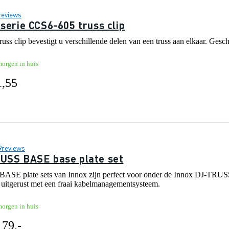
reviews
 serie CCS6-605 truss clip
russ clip bevestigt u verschillende delen van een truss aan elkaar. Ges
morgen in huis
1,55
9
reviews
USS BASE base plate set
E plate sets van Innox zijn perfect voor onder de Innox DJ-TRUSS. D
 uitgerust met een fraai kabelmanagementsysteem.
morgen in huis
 79,-