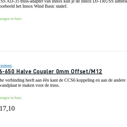
 AD-35 truss-adapter van Innox kun je de Innox DJ-TRUSS uitbreide
oorbeeld het Innox Wind Basic statief.
morgen in huis
reviews
S6-650 Halve Coupler 0mm Offset/M12
he verbinding heeft aan één kant de CCS6 koppeling en aan de andere
 wandplaat te maken voor de truss.
morgen in huis
 17,10