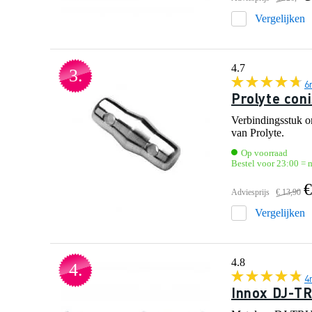
Vergelijken
4.7
3.
6
Prolyte con
Verbindingsstuk o
van Prolyte.
Op voorraad
Bestel voor 23:00 = 
€
Adviesprijs
€ 13,90
Vergelijken
4.8
4.
4
Innox DJ-TR