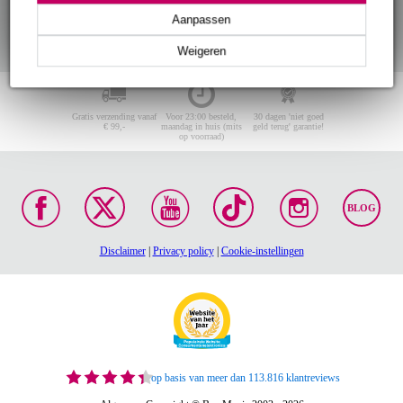
Aanpassen
Weigeren
Gratis verzending vanaf
Voor 23:00 besteld,
30 dagen 'niet goed
€ 99,-
maandag in huis (mits
geld terug' garantie!
op voorraad)
BLOG
Disclaimer
|
Privacy policy
|
Cookie-instellingen
op basis van meer dan 113.816 klantreviews