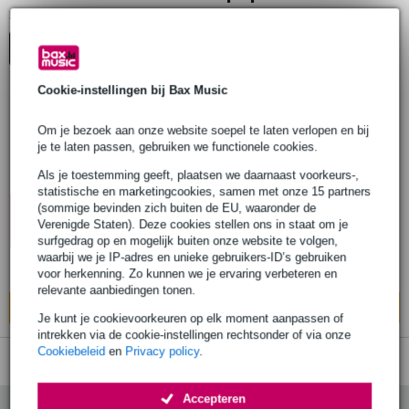
1
Er is
product gevonden.
Top-10
Start Keuzehulp
Advies
Cookie-instellingen bij Bax Music
Popu
Adam Hall D 910 pop filter
lair
Om je bezoek aan onze website soepel te laten verlopen en bij
je te laten passen, gebruiken we functionele cookies.
€ 25,-
Als je toestemming geeft, plaatsen we daarnaast voorkeurs-,
Adviesprijs
€ 32,-
statistische en marketingcookies, samen met onze 15 partners
10% EXTRA
Op voorraad
(sommige bevinden zich buiten de EU, waaronder de
KORTING MET
Verenigde Staten). Deze cookies stellen ons in staat om je
CODE: EXTRA10
surfgedrag op en mogelijk buiten onze website te volgen,
waarbij we je IP-adres en unieke gebruikers-ID’s gebruiken
Ook in
1 winkel
op voorraad
voor herkenning. Zo kunnen we je ervaring verbeteren en
relevante aanbiedingen tonen.
In mijn winkelwagen
Je kunt je cookievoorkeuren op elk moment aanpassen of
intrekken via de cookie-instellingen rechtsonder of via onze
Cookiebeleid
en
Privacy policy
.
Accepteren