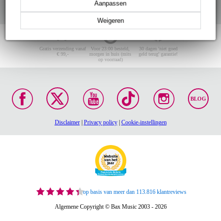
Aanpassen
Weigeren
Gratis verzending vanaf
Voor 23:00 besteld,
30 dagen 'niet goed
€ 99,-
morgen in huis (mits
geld terug' garantie!
op voorraad)
BLOG
Disclaimer
|
Privacy policy
|
Cookie-instellingen
op basis van meer dan 113.816 klantreviews
Algemene Copyright © Bax Music 2003 - 2026