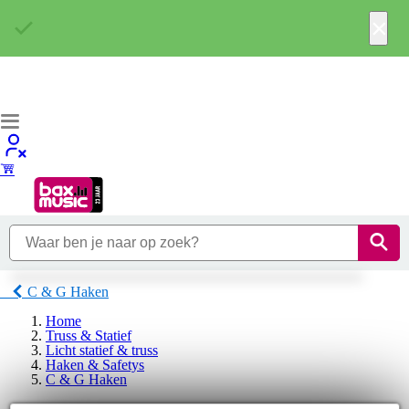
×
C & G Haken
Home
Truss & Statief
Licht statief & truss
Haken & Safetys
C & G Haken