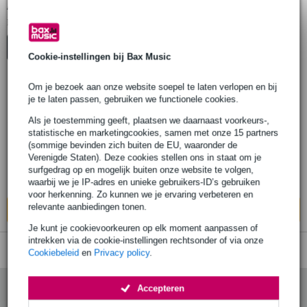
Adam Hall C & G Haken
1
Er is
product gevonden.
Top-10
Cookie-instellingen bij Bax Music
Om je bezoek aan onze website soepel te laten verlopen en bij
je te laten passen, gebruiken we functionele cookies.
Adam Hall SC02N Steel Hook Clamp with
Screw & Nut Stalen haak klem voor truss
Als je toestemming geeft, plaatsen we daarnaast voorkeurs-,
statistische en marketingcookies, samen met onze 15 partners
(sommige bevinden zich buiten de EU, waaronder de
€ 6,85
Adviesprijs
€ 10,20
Verenigde Staten). Deze cookies stellen ons in staat om je
surfgedrag op en mogelijk buiten onze website te volgen,
Op voorraad bij de leverancier
waarbij we je IP-adres en unieke gebruikers-ID’s gebruiken
voor herkenning. Zo kunnen we je ervaring verbeteren en
relevante aanbiedingen tonen.
In mijn winkelwagen
Je kunt je cookievoorkeuren op elk moment aanpassen of
intrekken via de cookie-instellingen rechtsonder of via onze
Cookiebeleid
en
Privacy policy
.
Accepteren