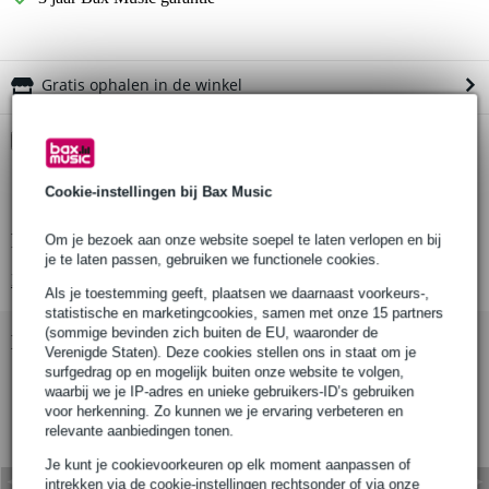
Gratis ophalen in de winkel
Kies nu voor 2 jaar extra Bax Music garantie en meer
voordelen
€ 6,95 eenmalig
Cookie-instellingen bij Bax Music
Productinformatie
Om je bezoek aan onze website soepel te laten verlopen en bij
je te laten passen, gebruiken we functionele cookies.
Bekijk alle productspecificaties
Als je toestemming geeft, plaatsen we daarnaast voorkeurs-,
statistische en marketingcookies, samen met onze 15 partners
(sommige bevinden zich buiten de EU, waaronder de
Bekijk ook eens (11)
Verenigde Staten). Deze cookies stellen ons in staat om je
surfgedrag op en mogelijk buiten onze website te volgen,
waarbij we je IP-adres en unieke gebruikers-ID’s gebruiken
voor herkenning. Zo kunnen we je ervaring verbeteren en
relevante aanbiedingen tonen.
Je kunt je cookievoorkeuren op elk moment aanpassen of
intrekken via de cookie-instellingen rechtsonder of via onze