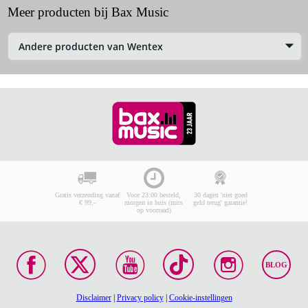
Meer producten bij Bax Music
Andere producten van Wentex
Gratis verzending vanaf
Voor 23:00 besteld,
30 dagen 'niet goed
€ 99,-
morgen in huis (mits
geld terug' garantie!
op voorraad)
BLOG
Disclaimer
|
Privacy policy
|
Cookie-instellingen