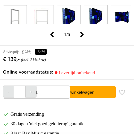
1
/
6
Adviesprijs
€ 210,-
-34%
€ 139,-
(incl. 21% btw)
Online voorraadstatus:
Levertijd onbekend
In winkelwagen
Gratis verzending
30 dagen 'niet goed geld terug' garantie
3 jaar Bax Music garantie