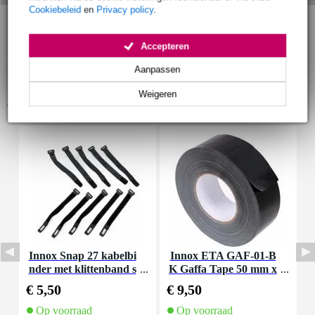
Cookiebeleid
en
Privacy policy
.
Accepteren
Aanpassen
Weigeren
Accessoires (9)
Innox Snap 27 kabelbi
Innox ETA GAF-01-B
I
nder met klittenband s
K Gaffa Tape 50 mm x
mal zwart (10 stuks)
50 m zwart
€ 5,50
€ 9,50
€
Op voorraad
Op voorraad