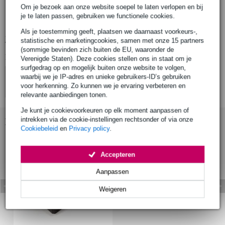
inclusief:
Om je bezoek aan onze website soepel te laten verlopen en bij
5x Nazca Noodles patchkabels
je te laten passen, gebruiken we functionele cookies.
2x verloopjes van 3.5 mm naar 5-pins DIN
Als je toestemming geeft, plaatsen we daarnaast voorkeurs-,
Bekijk alle productspecificaties
statistische en marketingcookies, samen met onze 15 partners
(sommige bevinden zich buiten de EU, waaronder de
Bekijk ook eens (4)
Verenigde Staten). Deze cookies stellen ons in staat om je
surfgedrag op en mogelijk buiten onze website te volgen,
waarbij we je IP-adres en unieke gebruikers-ID’s gebruiken
voor herkenning. Zo kunnen we je ervaring verbeteren en
relevante aanbiedingen tonen.
Je kunt je cookievoorkeuren op elk moment aanpassen of
intrekken via de cookie-instellingen rechtsonder of via onze
Bekijk ook eens (1)
Cookiebeleid
en
Privacy policy
.
Accepteren
Aanpassen
Weigeren