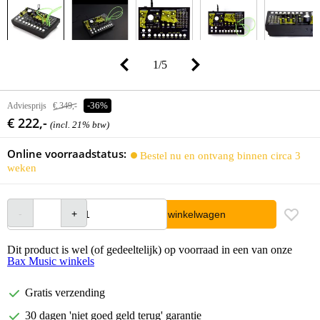
1
/
5
Adviesprijs
€ 349,-
-36%
€ 222,-
(incl. 21% btw)
Online voorraadstatus:
Bestel nu en ontvang binnen circa 3
weken
In winkelwagen
Dit product is wel (of gedeeltelijk) op voorraad in een van onze
Bax Music winkels
Gratis verzending
30 dagen 'niet goed geld terug' garantie