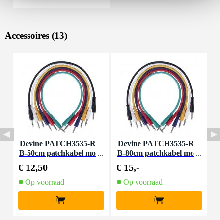
Accessoires (13)
Devine PATCH3535-R
Devine PATCH3535-R
B-50cm patchkabel mo
B-80cm patchkabel mo
B
no 3.5 mm 6-pack 50 c
no 3.5 mm 6-pack 80 c
€ 12,50
€ 15,-
€
m
m
Op voorraad
Op voorraad
+
+