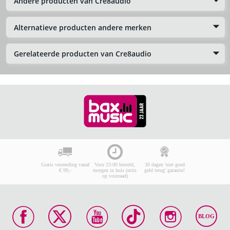
Andere producten van Cre8audio
Alternatieve producten andere merken
Gerelateerde producten van Cre8audio
Gratis verzending vanaf
Voor 23:00 besteld,
30 dagen 'niet goed
€ 99,-
morgen in huis (mits
geld terug' garantie!
op voorraad)
BLOG