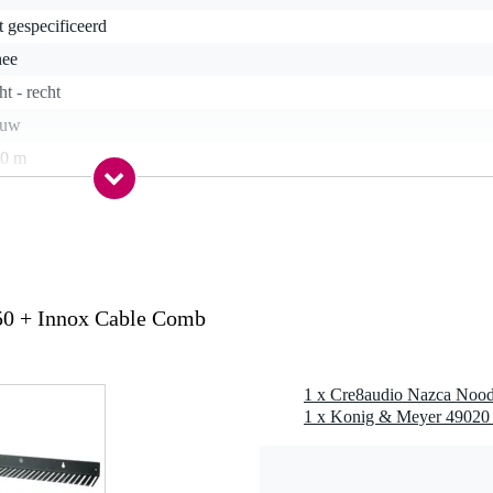
t gespecificeerd
nee
ht - recht
auw
50 m
a
ck 3.5 mm TS
nee
50 + Innox Cable Comb
0 gr
0 x 13,0 x 1,0 cm
1 x Konig & Meyer 49020 