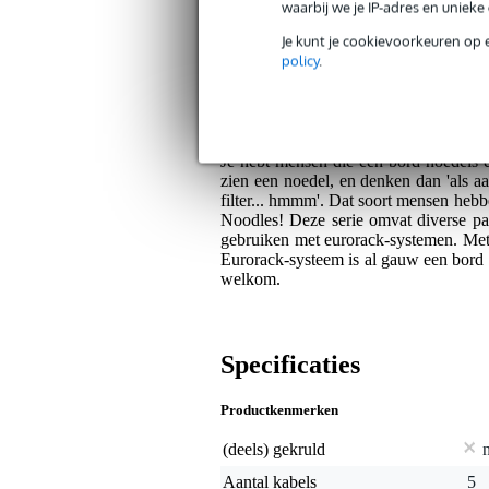
waarbij we je IP-adres en uniek
Je kunt je cookievoorkeuren op 
Bax Music Garantie
: Op dit product kri
policy
.
Op dit product krijg je 3 jaar Bax Music Gara
Algemeen
Je hebt mensen die een bord noedels et
zien een noedel, en denken dan 'als aan
filter... hmmm'. Dat soort mensen heb
Noodles! Deze serie omvat diverse pat
gebruiken met eurorack-systemen. Met 
Eurorack-systeem is al gauw een bord n
welkom.
Specificaties
Productkenmerken
(deels) gekruld
Aantal kabels
5