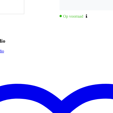
Op voorraad
dio
dio