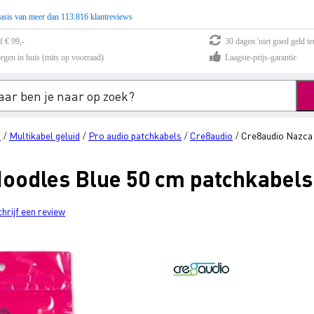
asis van meer dan 113.816 klantreviews
f € 99,-
30 dagen 'niet goed geld te
rgen in huis (mits op voorraad)
Laagste-prijs-garantie
s
Multikabel geluid
Pro audio patchkabels
Cre8audio
Cre8audio Nazca 
/
/
/
/
oodles Blue 50 cm patchkabels 
chrijf een review