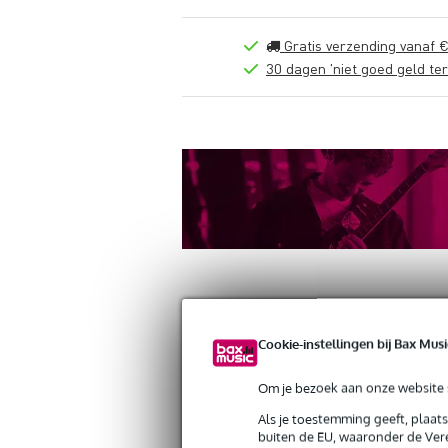
Gratis verzending vanaf €
30 dagen 'niet goed geld ter
Cookie-instellingen bij Bax Musi
Productinformatie
Reviews
(0)
Om je bezoek aan onze website s
Cre8audio Nazca Noodles Blue 50 cm p
Artikelnr:
9000-0092-3083
Als je toestemming geeft, plaat
Servicebelofte
buiten de EU, waaronder de Vere