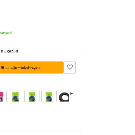
oorraad
 magazijn
In mijn winkelwagen