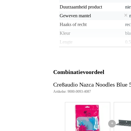
Duurzaamheid product
nie
Geweven mantel
Haaks of recht
rec
Kleur
bl
Lengte
0.
Set
j
Type audio connector
ja
Vergulde connector
Combinatievoordeel
Gewicht en afmetingen inclusief verpakking
Cre8audio Nazca Noodles Blue 
Gewicht
50
Artikelnr: 9000-0093-4087
(incl. verpakking)
Afmeting
20,
(incl. verpakking)
+