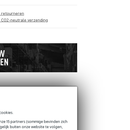
s retourneren
s CO2-neutrale verzending
ANDEREN KOCHTEN OOK
cookies.
Schrijf zelf een review
onze 15 partners (sommige bevinden zich
elijk buiten onze website te volgen,