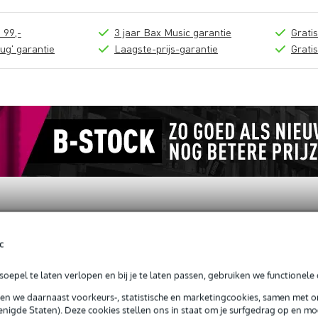
 99,-
3 jaar Bax Music garantie
Grati
ug' garantie
Laagste-prijs-garantie
Grati
c
oepel te laten verlopen en bij je te laten passen, gebruiken we functionele 
atchkabels (5 stuks)
sen we daarnaast voorkeurs-, statistische en marketingcookies, samen met 
nigde Staten). Deze cookies stellen ons in staat om je surfgedrag op en mog