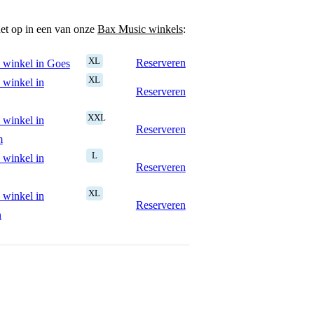
het op in een van onze
Bax Music winkels
:
XL
Reserveren
 winkel in Goes
XL
 winkel in
Reserveren
XXL
 winkel in
Reserveren
m
L
 winkel in
Reserveren
XL
 winkel in
Reserveren
n