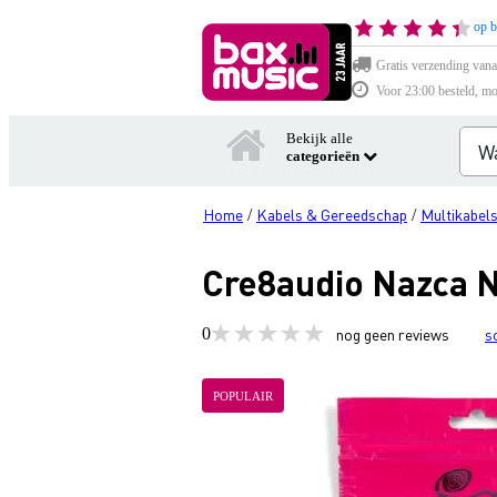
op b
Gratis verzending vana
Voor 23:00 besteld, mo
Bekijk alle
categorieën
Home
Kabels & Gereedschap
Multikabel
/
/
Cre8audio Nazca N
0
nog geen reviews
s
POPULAIR