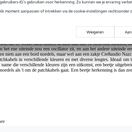
e gebruikers-ID’s gebruiken voor herkenning. Zo kunnen we je ervaring verb
elk moment aanpassen of intrekken via de cookie-instellingen rechtsonder 
jg je 3 jaar Bax Music Garantie.
ntie.
Weigeren
Aan
en, die er verder niets anders in zien dan dat. Je hebt ook mensen, di
 het ene uiteinde nou een oscillator zit, en aan het andere uiteinde ee
ben niets aan een bord noedels, maar wel aan een zakje Cre8audio Nazc
chkabels in verschillende kleuren en met diverse lengtes. Ideaal om t
name die verschillende kleuren zijn een uitkomst, een beetje uitgebrei
oedels als 't om de patchkabels gaat. Een beetje herkenning is dan zee
nee