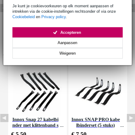
Je kunt je cookievoorkeuren op elk moment aanpassen of
intrekken via de cookie-instellingen rechtsonder of via onze
Cookiebeleid
en
Privacy policy
.
Accepteren
Aanpassen
Accessoires (7)
Weigeren
Innox Snap 27 kabelbi
Innox SNAP PRO kabe
P
nder met klittenband s
lbinderset (5 stuks)
k
mal zwart (10 stuks)
€ 5,50
€ 7,50
€