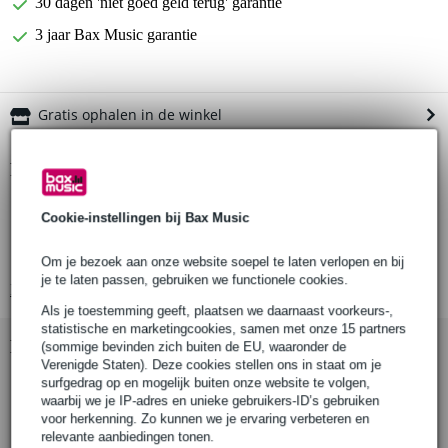
30 dagen 'niet goed geld terug' garantie
3 jaar Bax Music garantie
Gratis ophalen in de winkel
Productinformatie
Hosa CMM-890
Cookie-instellingen bij Bax Music
patchkabels (mono/ongebalanceerd)
stekkerformaat: 3.5 mm
Om je bezoek aan onze website soepel te laten verlopen en bij
je te laten passen, gebruiken we functionele cookies.
Bekijk alle productspecificaties
Als je toestemming geeft, plaatsen we daarnaast voorkeurs-,
statistische en marketingcookies, samen met onze 15 partners
Bekijk ook eens (2)
(sommige bevinden zich buiten de EU, waaronder de
Verenigde Staten). Deze cookies stellen ons in staat om je
surfgedrag op en mogelijk buiten onze website te volgen,
waarbij we je IP-adres en unieke gebruikers-ID’s gebruiken
voor herkenning. Zo kunnen we je ervaring verbeteren en
relevante aanbiedingen tonen.