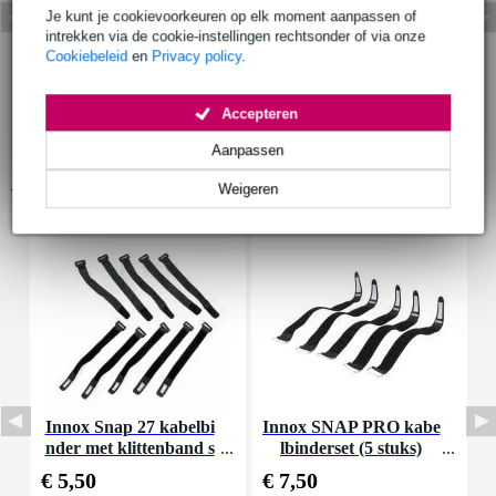
Je kunt je cookievoorkeuren op elk moment aanpassen of
intrekken via de cookie-instellingen rechtsonder of via onze
Cookiebeleid
en
Privacy policy
.
Accepteren
Aanpassen
Accessoires (7)
Weigeren
Innox Snap 27 kabelbi
Innox SNAP PRO kabe
P
nder met klittenband s
lbinderset (5 stuks)
k
mal zwart (10 stuks)
€ 5,50
€ 7,50
€