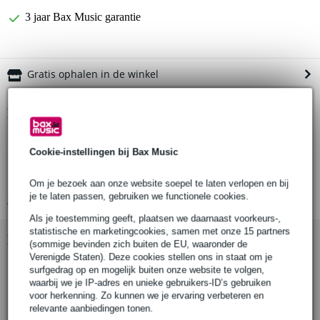
3 jaar Bax Music garantie
Gratis ophalen in de winkel
Productinformatie
Hosa CMM-845
Cookie-instellingen bij Bax Music
patchkabels (mono/ongebalanceerd)
stekkerformaat: 3.5 mm
Om je bezoek aan onze website soepel te laten verlopen en bij
je te laten passen, gebruiken we functionele cookies.
Bekijk alle productspecificaties
Als je toestemming geeft, plaatsen we daarnaast voorkeurs-,
statistische en marketingcookies, samen met onze 15 partners
Bekijk ook eens (2)
(sommige bevinden zich buiten de EU, waaronder de
Verenigde Staten). Deze cookies stellen ons in staat om je
surfgedrag op en mogelijk buiten onze website te volgen,
waarbij we je IP-adres en unieke gebruikers-ID’s gebruiken
voor herkenning. Zo kunnen we je ervaring verbeteren en
relevante aanbiedingen tonen.