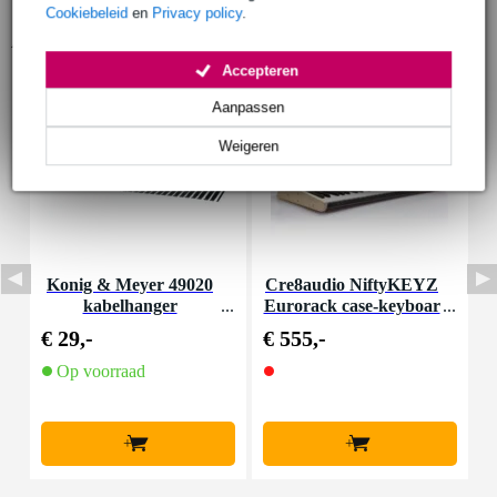
Cookiebeleid
en
Privacy policy
.
Accessoires (6)
Accepteren
Aanpassen
Weigeren
Konig & Meyer 49020
Cre8audio NiftyKEYZ
C
kabelhanger
Eurorack case-keyboar
d
€ 29,-
€ 555,-
€
Op voorraad
+
+