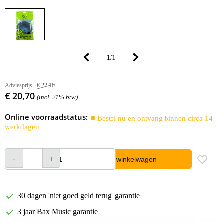
1
/
1
Adviesprijs
€ 22,10
€ 20,70
(incl. 21% btw)
Online voorraadstatus:
Bestel nu en ontvang binnen circa 14
werkdagen
In winkelwagen
30 dagen 'niet goed geld terug' garantie
3 jaar Bax Music garantie