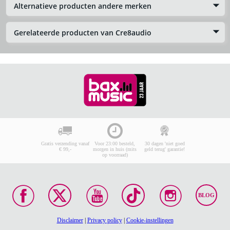
Alternatieve producten andere merken
Gerelateerde producten van Cre8audio
Gratis verzending vanaf
Voor 23:00 besteld,
30 dagen 'niet goed
€ 99,-
morgen in huis (mits
geld terug' garantie!
op voorraad)
BLOG
Disclaimer
|
Privacy policy
|
Cookie-instellingen