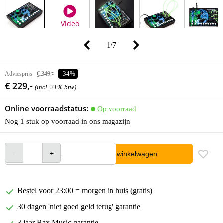
Video
1
/
7
Adviesprijs
€ 349,-
-34%
€ 229,-
(incl. 21% btw)
Online voorraadstatus:
Op voorraad
Nog 1 stuk op voorraad in ons magazijn
In winkelwagen
Bestel voor 23:00 = morgen in huis (gratis)
30 dagen 'niet goed geld terug' garantie
3 jaar Bax Music garantie