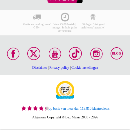
Gratis verzending vanaf
Voor 23:00 besteld,
30 dagen 'niet goed
€ 99,-
morgen in huis (mits
geld terug' garantie!
op voorraad)
BLOG
Disclaimer
|
Privacy policy
|
Cookie-instellingen
op basis van meer dan 113.816 klantreviews
Algemene Copyright © Bax Music 2003 - 2026