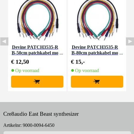
Devine PATCH3535-R
Devine PATCH3535-R
B-50cm patchkabel mo
B-80cm patchkabel mo
B
no 3.5 mm 6-pack 50 c
no 3.5 mm 6-pack 80 c
€ 12,50
€ 15,-
€
m
m
Op voorraad
Op voorraad
+
+
Cre8audio East Beast synthesizer
Artikelnr:
9000-0094-6450