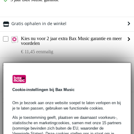
Gratis ophalen in de winkel
Kies nu voor 2 jaar extra Bax Music garantie en meer
voordelen
€ 11,45 eenmalig
Cre8audio East Beast synthesizer
Twijfel je of de
bij je past?
Doe de check.
Start de check
Cookie-instellingen bij Bax Music
Productinformatie
Om je bezoek aan onze website soepel te laten verlopen en bij
je te laten passen, gebruiken we functionele cookies.
Cre8audio East Beast
Als je toestemming geeft, plaatsen we daarnaast voorkeurs-,
synthesizer
statistische en marketingcookies, samen met onze 15 partners
inclusief:
(sommige bevinden zich buiten de EU, waaronder de
5x Nazca Noodles patchkabels
Verenigde Staten). Deze cookies stellen ons in staat om je