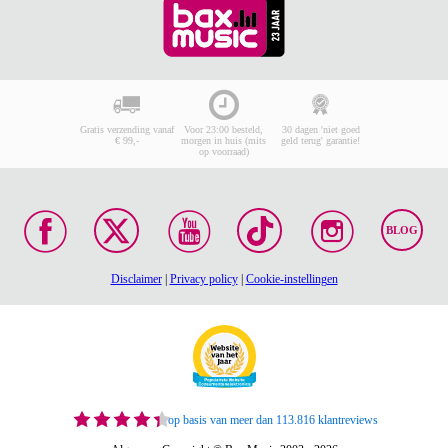
Gratis verzending vanaf
Voor 23:00 besteld,
30 dagen 'niet goed
€ 99,-
morgen in huis (mits
geld terug' garantie!
op voorraad)
BLOG
Disclaimer
|
Privacy policy
|
Cookie-instellingen
op basis van meer dan 113.816 klantreviews