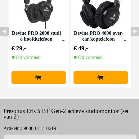
Devine PRO 2000 studi
Devine PRO 4000 over-
D
o hoofdtelefoon
ear koptelefoon
k
€ 29,-
€ 49,-
€
Op voorraad
Op voorraad
+
+
Presonus Eris 5 BT Gen-2 actieve studiomonitor (set
van 2)
Artikelnr:
9000-0114-0619