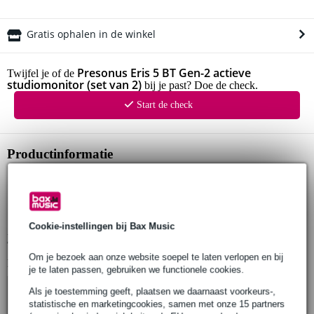
Gratis ophalen in de winkel
Presonus Eris 5 BT Gen-2 actieve
Twijfel je of de
studiomonitor (set van 2)
bij je past? Doe de check.
Start de check
Productinformatie
Presonus Eris 5 BT
actieve studiomonitor (tweedelig)
frequentierespons: 55 Hz - 20 kHz
Cookie-instellingen bij Bax Music
Bekijk alle productspecificaties
Om je bezoek aan onze website soepel te laten verlopen en bij
Bekijk ook eens (4)
je te laten passen, gebruiken we functionele cookies.
Als je toestemming geeft, plaatsen we daarnaast voorkeurs-,
statistische en marketingcookies, samen met onze 15 partners