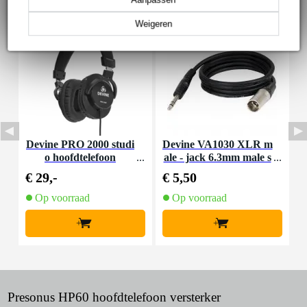
Weigeren
Devine PRO 2000 studi
Devine VA1030 XLR m
D
o hoofdtelefoon
ale - jack 6.3mm male s
a
tereo 3 meter
€ 29,-
€ 5,50
€
Op voorraad
Op voorraad
+
+
Presonus HP60 hoofdtelefoon versterker