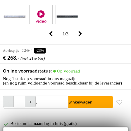
Video
1
/
3
Adviesprijs
€ 349,-
-23%
€ 268,-
(incl. 21% btw)
Online voorraadstatus:
Op voorraad
Nog 1 stuk op voorraad in ons magazijn
(en nog ruim voldoende voorraad beschikbaar bij de leverancier)
In winkelwagen
Bestel nu = maandag in huis (gratis)