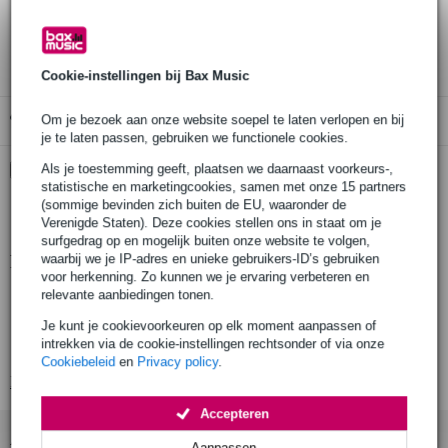
30 dagen 'niet goed geld terug' garantie
3 jaar Bax Music garantie
Cookie-instellingen bij Bax Music
Gratis ophalen in de winkel
Om je bezoek aan onze website soepel te laten verlopen en bij
je te laten passen, gebruiken we functionele cookies.
Kies nu voor 2 jaar extra Bax Music garantie en meer
Als je toestemming geeft, plaatsen we daarnaast voorkeurs-,
voordelen
statistische en marketingcookies, samen met onze 15 partners
(sommige bevinden zich buiten de EU, waaronder de
€ 13,40 eenmalig
Verenigde Staten). Deze cookies stellen ons in staat om je
surfgedrag op en mogelijk buiten onze website te volgen,
waarbij we je IP-adres en unieke gebruikers-ID’s gebruiken
Productinformatie
voor herkenning. Zo kunnen we je ervaring verbeteren en
relevante aanbiedingen tonen.
ingang A (2) ¼" TRS gebalanceerd 10k Ohm
ingang B (2) ¼" TRS gebalanceerd 10k Ohm
Je kunt je cookievoorkeuren op elk moment aanpassen of
intrekken via de cookie-instellingen rechtsonder of via onze
externe uitgang TRS stereo onbalanceerd 10k Ohm
Cookiebeleid
en
Privacy policy
.
Bekijk alle productspecificaties
Accepteren
Accessoires (13)
Aanpassen