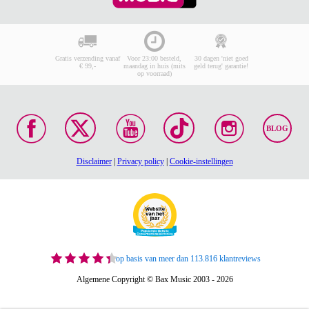
Gratis verzending vanaf
Voor 23:00 besteld,
30 dagen 'niet goed
€ 99,-
maandag in huis (mits
geld terug' garantie!
op voorraad)
BLOG
Disclaimer
|
Privacy policy
|
Cookie-instellingen
op basis van meer dan 113.816 klantreviews
Algemene Copyright © Bax Music 2003 - 2026