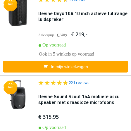
Popu
lair
Devine Onyx 10A 10 inch actieve fullrange
luidspreker
€ 219,-
Adviesprijs
€ 350,-
Op voorraad
Ook in
5 winkels
op voorraad
In mijn winkelwagen
221 reviews
Popu
lair
Devine Sound Scout 15A mobiele accu
speaker met draadloze microfoons
€ 315,95
Op voorraad