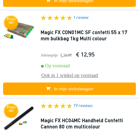
In mijn winkelwagen
1 review
Popu
lair
Magic FX CON01MC SF confetti 55 x 17
mm bulkbag 1kg Multi colour
€ 12,95
Adviesprijs
€ 16,60
Op voorraad
Ook in
1 winkel
op voorraad
In mijn winkelwagen
19 reviews
Popu
lair
Magic FX HC04MC Handheld Confetti
Cannon 80 cm multicolour