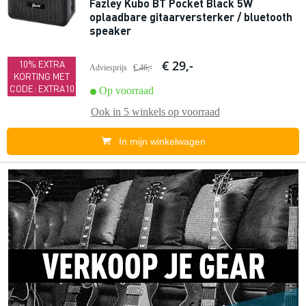
Fazley Kubo BT Pocket Black 5W
oplaadbare gitaarversterker / bluetooth
speaker
€ 29,-
10% EXTRA
Adviesprijs
€ 46,-
KORTING MET
CODE: EXTRA10
Op voorraad
Ook in
5 winkels
op voorraad
In mijn winkelwagen