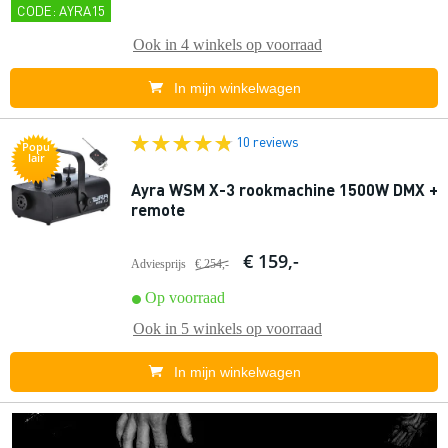
CODE: AYRA15
Ook in
4 winkels
op voorraad
In mijn winkelwagen
10 reviews
Popu
lair
Ayra WSM X-3 rookmachine 1500W DMX +
remote
€ 159,-
Adviesprijs
€ 254,-
Op voorraad
Ook in
5 winkels
op voorraad
In mijn winkelwagen