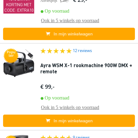
Adviesprijs
€ 46,-
KORTING MET
CODE: EXTRA10
Op voorraad
Ook in
5 winkels
op voorraad
In mijn winkelwagen
12 reviews
Popu
lair
Ayra WSM X-1 rookmachine 900W DMX +
remote
€ 99,-
Op voorraad
Ook in
5 winkels
op voorraad
In mijn winkelwagen
9 reviews