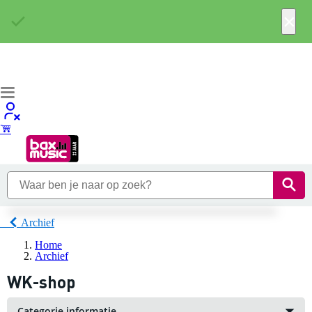
×
Archief
Home
Archief
WK-shop
Categorie informatie