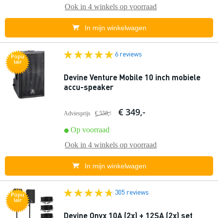
Ook in
4 winkels
op voorraad
In mijn winkelwagen
6 reviews
Popu
lair
Devine Venture Mobile 10 inch mobiele
accu-speaker
€ 349,-
Adviesprijs
€ 558,-
Op voorraad
Ook in
4 winkels
op voorraad
In mijn winkelwagen
305 reviews
Popu
lair
Devine Onyx 10A (2x) + 12SA (2x) set