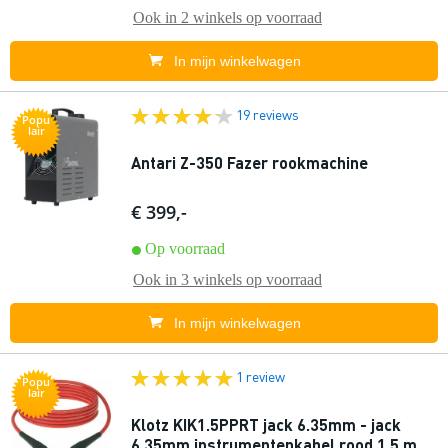
Ook in
2 winkels
op voorraad
In mijn winkelwagen
19 reviews
Popu
lair
Antari Z-350 Fazer rookmachine
€ 399,-
Op voorraad
Ook in
3 winkels
op voorraad
In mijn winkelwagen
1 review
Popu
lair
Klotz KIK1.5PPRT jack 6.35mm - jack
6.35mm instrumentenkabel rood 1.5 m