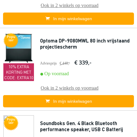
Ook in
2 winkels
op voorraad
In mijn winkelwagen
Popu
Optoma DP-9080MWL 80 inch vrijstaand
lair
projectiescherm
€ 339,-
Adviesprijs
€ 448,-
10% EXTRA
KORTING MET
Op voorraad
CODE: EXTRA10
Ook in
2 winkels
op voorraad
In mijn winkelwagen
Popu
Soundboks Gen. 4 Black Bluetooth
lair
performance speaker, USB C Batterij