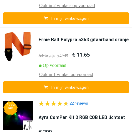
Ook in
2 winkels
op voorraad
In mijn winkelwagen
Ernie Ball Polypro 5353 gitaarband oranje
€ 11,65
Adviesprijs
€ 14,10
Op voorraad
Ook in
1 winkel
op voorraad
In mijn winkelwagen
22 reviews
Popu
lair
Ayra ComPar Kit 3 RGB COB LED lichtset
€ 299,-