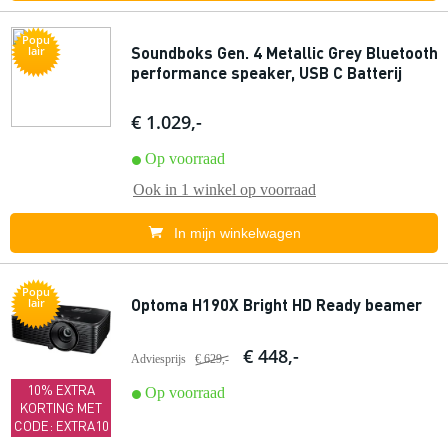
Popu
Soundboks Gen. 4 Metallic Grey Bluetooth
lair
performance speaker, USB C Batterij
€ 1.029,-
Op voorraad
Ook in
1 winkel
op voorraad
In mijn winkelwagen
Popu
Optoma H190X Bright HD Ready beamer
lair
€ 448,-
Adviesprijs
€ 629,-
10% EXTRA
Op voorraad
KORTING MET
CODE: EXTRA10