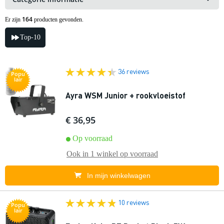
164
Er zijn
producten gevonden.
Top-10
36 reviews
Popu
lair
Ayra WSM Junior + rookvloeistof
€ 36,95
Op voorraad
Ook in
1 winkel
op voorraad
In mijn winkelwagen
10 reviews
Popu
lair