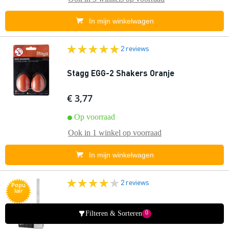
In mijn winkelwagen
2 reviews
Stagg EGG-2 Shakers Oranje
€ 3,77
Op voorraad
Ook in
1 winkel
op voorraad
In mijn winkelwagen
2 reviews
Popu
lair
HK Audio Polar 10 MK2-W zuil PA-
0
Filteren & Sorteren
systeem wit