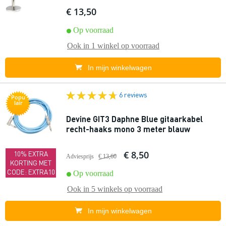
€ 13,50
Op voorraad
Ook in
1 winkel
op voorraad
In mijn winkelwagen
6 reviews
Popu
lair
Devine GIT3 Daphne Blue gitaarkabel
recht-haaks mono 3 meter blauw
€ 8,50
10% EXTRA
Adviesprijs
€ 13,60
KORTING MET
CODE: EXTRA10
Op voorraad
Ook in
5 winkels
op voorraad
In mijn winkelwagen