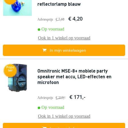
reflectorlamp blauw
€ 4,20
Adviesprijs
€ 7,10
Op voorraad
Ook in
1 winkel
op voorraad
In mijn winkelwagen
Popu
Omnitronic MSE-8+ mobiele party
lair
speaker met accu, LED-effecten en
microfoon
€ 171,-
Adviesprijs
€ 213,-
Op voorraad
Ook in
1 winkel
op voorraad