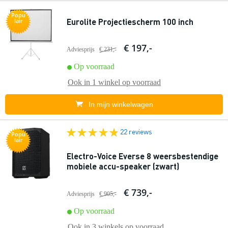
Popu
Eurolite Projectiescherm 100 inch
lair
€ 197,-
Adviesprijs
€ 231,-
Op voorraad
Ook in
1 winkel
op voorraad
In mijn winkelwagen
22 reviews
Popu
lair
Electro-Voice Everse 8 weersbestendige
mobiele accu-speaker (zwart)
€ 739,-
Adviesprijs
€ 905,-
Op voorraad
Ook in
3 winkels
op voorraad