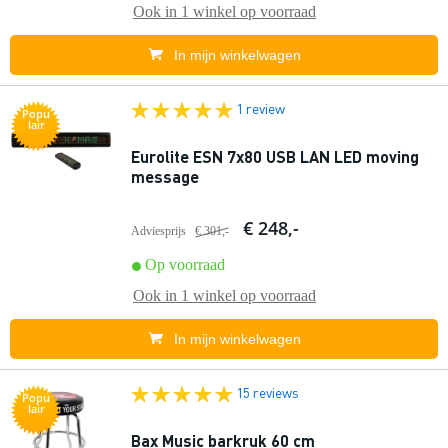
Ook in
1 winkel
op voorraad
In mijn winkelwagen
1 review
Popu
lair
Eurolite ESN 7x80 USB LAN LED moving
message
€ 248,-
Adviesprijs
€ 301,-
Op voorraad
Ook in
1 winkel
op voorraad
In mijn winkelwagen
15 reviews
Popu
lair
Bax Music barkruk 60 cm