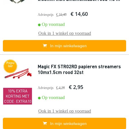
€ 14,60
Adviesprijs
€ 16,40
Op voorraad
Ook in
1 winkel
op voorraad
In mijn winkelwagen
Popu
Magic FX STR02RD papieren streamers
lair
10mx1.5cm rood 32st
€ 2,95
Adviesprijs
€ 4,28
10% EXTRA
KORTING MET
Op voorraad
CODE: EXTRA10
Ook in
1 winkel
op voorraad
In mijn winkelwagen