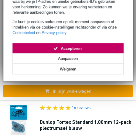
waarbij we je IP-adres en unieke gebruikers-ID’s gebruiken
In mijn winkelwagen
voor herkenning. Zo kunnen we je ervaring verbeteren en
relevante aanbiedingen tonen.
1 review
Je kunt je cookievoorkeuren op elk moment aanpassen of
intrekken via de cookie-instellingen rechtsonder of via onze
Cookiebeleid
en
Privacy policy
.
Klotz KIK3.0PPBL instrumentkabel
jack/jack 3 meter blauw
Accepteren
€ 12,25
Adviesprijs
€ 21,10
Aanpassen
Op voorraad
Weigeren
Ook in
1 winkel
op voorraad
In mijn winkelwagen
16 reviews
Dunlop Tortex Standard 1.00mm 12-pack
plectrumset blauw