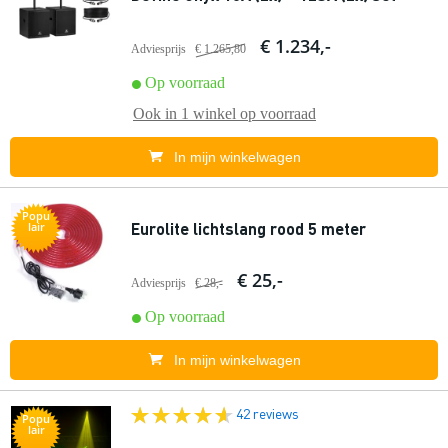
€ 1.234,-
Adviesprijs
€ 1.265,80
Op voorraad
Ook in
1 winkel
op voorraad
In mijn winkelwagen
Popu
Eurolite lichtslang rood 5 meter
lair
€ 25,-
Adviesprijs
€ 28,-
Op voorraad
In mijn winkelwagen
42 reviews
Popu
lair