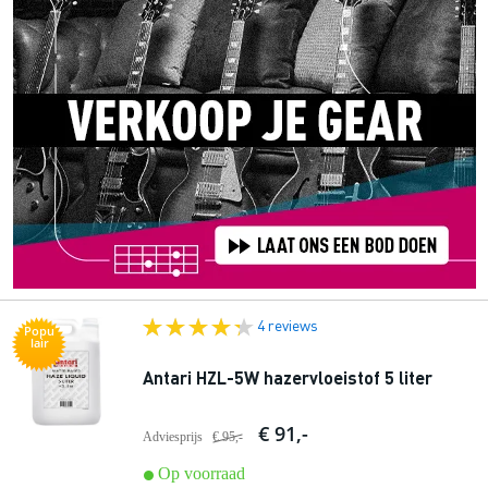
4 reviews
Popu
lair
Antari HZL-5W hazervloeistof 5 liter
€ 91,-
Adviesprijs
€ 95,-
Op voorraad