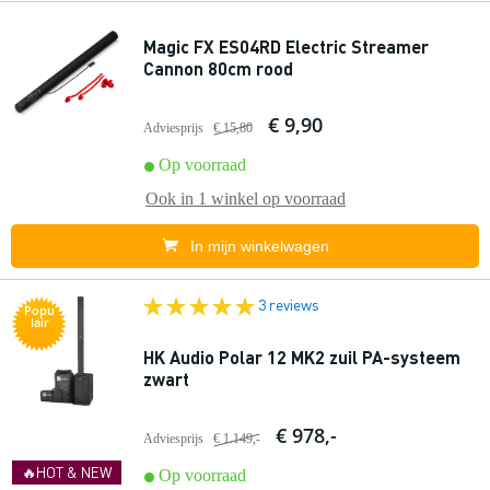
Magic FX ES04RD Electric Streamer
Cannon 80cm rood
€ 9,90
Adviesprijs
€ 15,80
Op voorraad
Ook in
1 winkel
op voorraad
In mijn winkelwagen
3 reviews
Popu
lair
HK Audio Polar 12 MK2 zuil PA-systeem
zwart
€ 978,-
Adviesprijs
€ 1.149,-
🔥HOT & NEW
Op voorraad