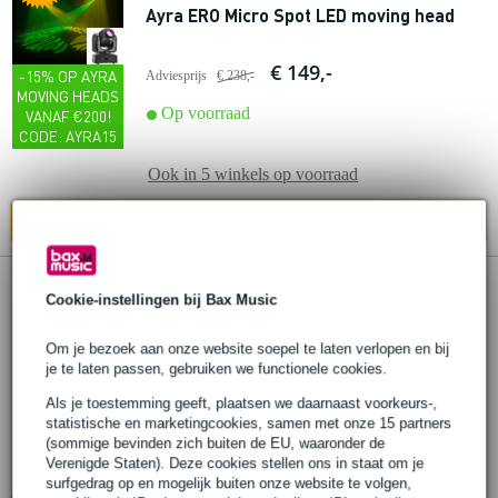
Ayra ERO Micro Spot LED moving head
€ 149,-
-15% OP AYRA
Adviesprijs
€ 238,-
MOVING HEADS
Op voorraad
VANAF €200!
CODE: AYRA15
Ook in
5 winkels
op voorraad
In mijn winkelwagen
379 reviews
Popu
Cookie-instellingen bij Bax Music
lair
Devine Onyx 12A (2x) + 15SA (2x) set
Om je bezoek aan onze website soepel te laten verlopen en bij
je te laten passen, gebruiken we functionele cookies.
€ 1.429,-
Adviesprijs
€ 1.465,80
Als je toestemming geeft, plaatsen we daarnaast voorkeurs-,
statistische en marketingcookies, samen met onze 15 partners
Op voorraad
(sommige bevinden zich buiten de EU, waaronder de
Verenigde Staten). Deze cookies stellen ons in staat om je
Ook in
1 winkel
op voorraad
surfgedrag op en mogelijk buiten onze website te volgen,