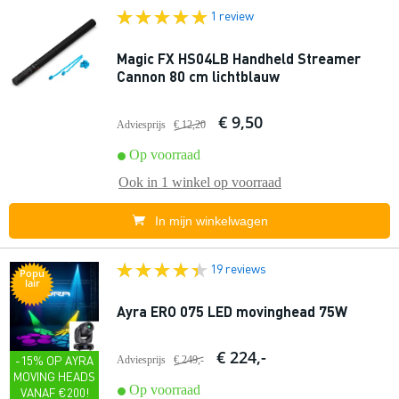
1 review
Magic FX HS04LB Handheld Streamer
Cannon 80 cm lichtblauw
€ 9,50
Adviesprijs
€ 12,20
Op voorraad
Ook in
1 winkel
op voorraad
In mijn winkelwagen
19 reviews
Popu
lair
Ayra ERO 075 LED movinghead 75W
€ 224,-
-15% OP AYRA
Adviesprijs
€ 249,-
MOVING HEADS
Op voorraad
VANAF €200!