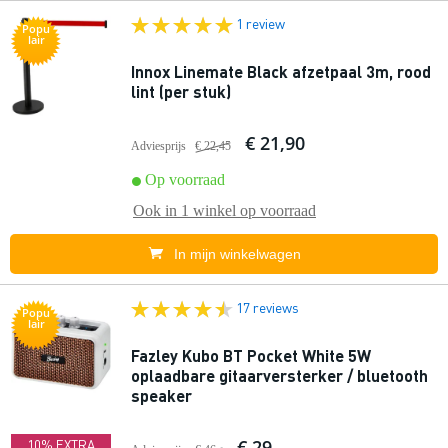
1 review
Popu
lair
Innox Linemate Black afzetpaal 3m, rood
lint (per stuk)
€ 21,90
Adviesprijs
€ 22,45
Op voorraad
Ook in
1 winkel
op voorraad
In mijn winkelwagen
17 reviews
Popu
lair
Fazley Kubo BT Pocket White 5W
oplaadbare gitaarversterker / bluetooth
speaker
€ 29,-
10% EXTRA