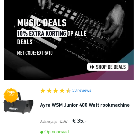
33 reviews
Popu
lair
Ayra WSM Junior 400 Watt rookmachine
€ 35,-
Adviesprijs
€ 56,-
Op voorraad