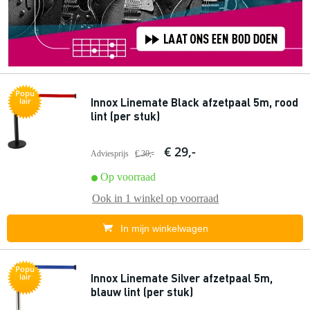
Popu
Innox Linemate Black afzetpaal 5m, rood
lair
lint (per stuk)
€ 29,-
Adviesprijs
€ 30,-
Op voorraad
Ook in
1 winkel
op voorraad
In mijn winkelwagen
Popu
Innox Linemate Silver afzetpaal 5m,
lair
blauw lint (per stuk)