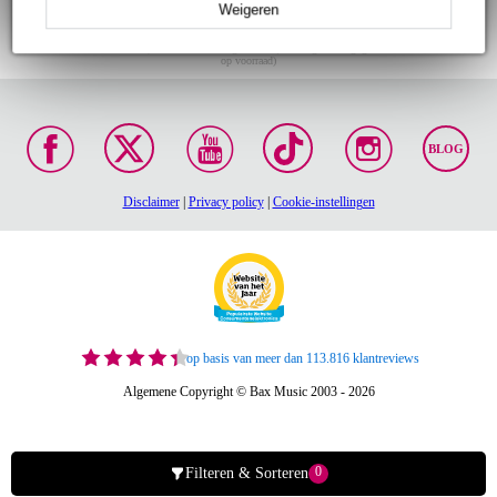
Weigeren
Gratis verzending vanaf
Voor 23:00 besteld,
30 dagen 'niet goed
€ 99,-
maandag in huis (mits
geld terug' garantie!
op voorraad)
BLOG
Disclaimer
|
Privacy policy
|
Cookie-instellingen
op basis van meer dan 113.816 klantreviews
Algemene Copyright © Bax Music 2003 - 2026
0
Filteren & Sorteren