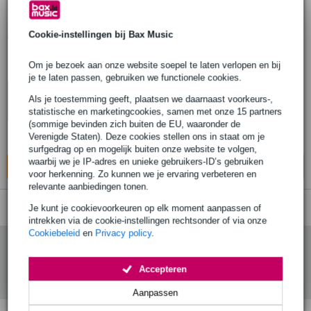
Showgear Electric Confetti Cannon 50 cm
Cookie-instellingen bij Bax Music
zilver en wit
Om je bezoek aan onze website soepel te laten verlopen en bij
€ 10,30
je te laten passen, gebruiken we functionele cookies.
Adviesprijs
€ 11,70
10% EXTRA
Als je toestemming geeft, plaatsen we daarnaast voorkeurs-,
KORTING MET
Op voorraad
statistische en marketingcookies, samen met onze 15 partners
CODE: EXTRA10
(sommige bevinden zich buiten de EU, waaronder de
Ook in
1 winkel
op voorraad
Verenigde Staten). Deze cookies stellen ons in staat om je
surfgedrag op en mogelijk buiten onze website te volgen,
waarbij we je IP-adres en unieke gebruikers-ID’s gebruiken
In mijn winkelwagen
voor herkenning. Zo kunnen we je ervaring verbeteren en
relevante aanbiedingen tonen.
Je kunt je cookievoorkeuren op elk moment aanpassen of
intrekken via de cookie-instellingen rechtsonder of via onze
Cookiebeleid
en
Privacy policy
.
Accepteren
Aanpassen