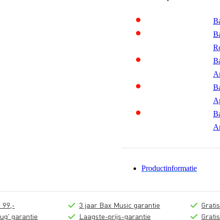
Ba
Ba
R
Ba
A
Ba
A
Ba
A
Productinformatie
 99,-
3 jaar Bax Music garantie
Grati
ug' garantie
Laagste-prijs-garantie
Grati