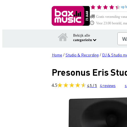
op b
Gratis verzending vana
Voor 23:00 besteld, ma
Bekijk alle
categorieën
Home
Studio & Recording
DJ & Studio m
/
/
Presonus Eris Stud
4.5
4,5 / 5
4
reviews
s