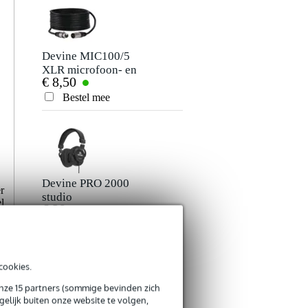
Devine MIC100/5
Devine PRO 3000
XLR microfoon- en
studio
€ 8,50
€ 35,-
signaalkabel 5
hoofdtelefoon
meter
Bestel mee
Bestel mee
Devine PRO 2000
Focusrite Scarlett
r
studio
Solo 4th gen audio
l
€ 29,-
€ 119,-
hoofdtelefoon
interface
l
Bestel mee
Bestel mee
.
n
n
k
cookies.
onze 15 partners (sommige bevinden zich
elijk buiten onze website te volgen,