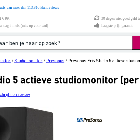
asis van meer dan 113.816 klantreviews
f € 99,-
30 dagen 'niet goed geld te
andag in huis (mits op voorraad)
Laagste-prijs-garantie
onitor
Studio monitor
Presonus
Presonus Eris Studio 5 actieve studiom
/
/
/
io 5 actieve studiomonitor (per
chrijf een review