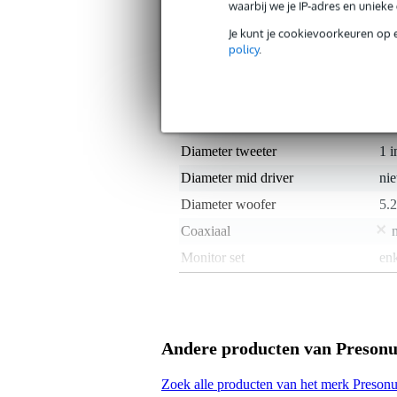
waarbij we je IP-adres en uniek
Specificaties
Je kunt je cookievoorkeuren op 
policy
.
Productkenmerken
Duurzaamheid product
nie
Actief of passief
act
Diameter tweeter
1 i
Diameter mid driver
nie
Diameter woofer
5.2
Coaxiaal
Monitor set
enk
Maximum frequentie
20
Minimum frequentie
40
RMS vermogen in Watt
50 
Andere producten van Presonu
Aansluitingen luidspreker
RC
Zoek alle producten van het merk Preson
Type studio monitor
2-