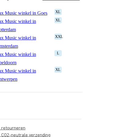
XL
x Music winkel in Goes
XL
x Music winkel in
otterdam
XXL
x Music winkel in
msterdam
L
x Music winkel in
peldoorn
XL
x Music winkel in
ntwerpen
s retourneren
s CO2-neutrale verzending