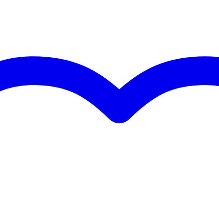
orkant
nee
 kg
5 x 33,0 x 28,5 cm
Hz
m