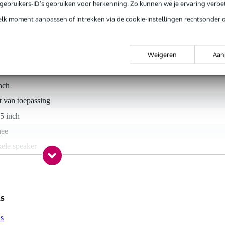
e gebruikers-ID’s gebruiken voor herkenning. Zo kunnen we je ervaring verb
elk moment aanpassen of intrekken via de cookie-instellingen rechtsonder 
Weigeren
Aan
t gespecificeerd
ief
nch
t van toepassing
5 inch
nee
ele speaker
 - 20.9 kHz
 - 49 Hz
- 99 Watt
s
A input, 6.3 mm TRS input, XLR input
us
weg (tweeter + woofer)