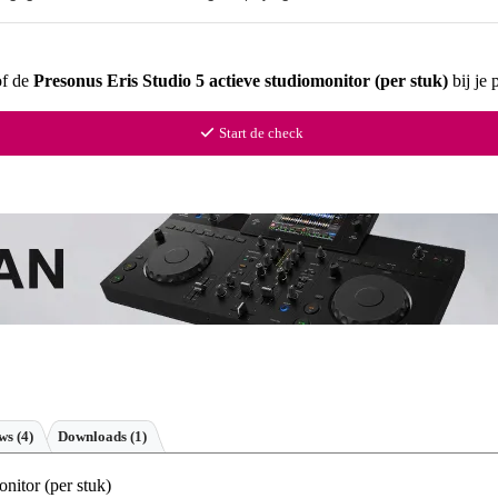
of de
Presonus Eris Studio 5 actieve studiomonitor (per stuk)
bij je 
Start de check
ews
(4)
Downloads (1)
nitor (per stuk)