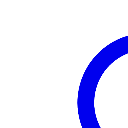
Bass reflex
vo
Interne kalibratie
Gewicht en afmetingen inclusief verpakking
Gewicht
6,4
(incl. verpakking)
Afmeting
38,
(incl. verpakking)
Productspecificaties
Presonus Eris Studio 5
actieve studiomonitor
frequentierespons: 48 Hz - 20 k
max SPL: 102 dB
afmetingen: 292 x 223 x 203 m