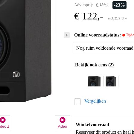
-23%
Adviesprijs
€ 159,-
€ 122,-
incl. 21% btw
Online voorraadstatus:
Tijdel
Nog ruim voldoende voorraad b
Bekijk ook eens (2)
Vergelijken
Winkelvoorraad
ideo 2
Video
Reserveer dit product en haal 