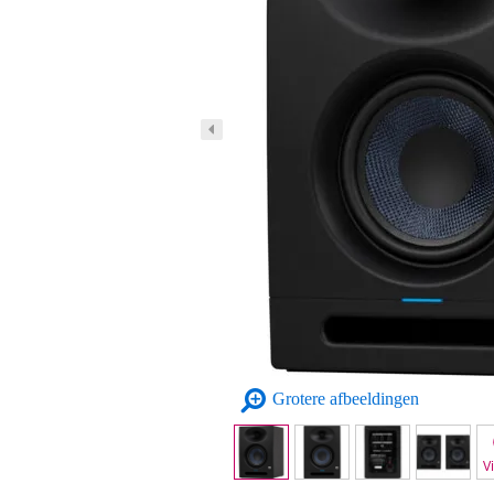
Grotere afbeeldingen
V