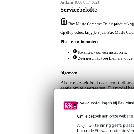
Artikelnr:
9000-0114-0623
Servicebelofte
Bax Music Garantie
: Op dit product kri
Op dit product krijg je 3 jaar Bax Music Gara
Plus- en minpunten
Kwaliteit voor een instapprijs.
Zeer geschikt voor kleinere tot ge
Algemeen
Als je op zoek bent naar een studiomoni
eentje om te overwegen. Dit model hee
lekker voor deze prijs. Een perfecte 
beter geschikt voor dan hi-fi. De wav
Cookie-instellingen bij Bax Musi
Met andere woorden: je kunt je redeli
populaire bij met name de starters in d
voor ruimtes die akoestisch niet ideaal 
Om je bezoek aan onze website s
nog wat sturen aan de achterzijde. Kor
Als je toestemming geeft, plaat
buiten de EU, waaronder de Vere