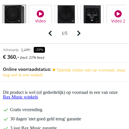
Video
Video 2
1
/
5
Adviesprijs
€ 449,-
-20%
€ 360,-
(incl. 21% btw)
Online voorraadstatus:
Tijdelijk online niet op voorraad, maar
nog wel in een winkel
Dit product is wel (of gedeeltelijk) op voorraad in een van onze
Bax Music winkels
Gratis verzending
30 dagen 'niet goed geld terug' garantie
3 jaar Bax Music garantie