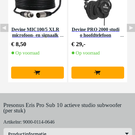
Devine MIC100/5 XLR
Devine PRO 2000 studi
D
microfoon- en signaalk
o hoofdtelefoon
abel 5 meter
€ 8,50
€ 29,-
€
Op voorraad
Op voorraad
+
+
Presonus Eris Pro Sub 10 actieve studio subwoofer
(per stuk)
Artikelnr:
9000-0114-0646
Productinformatie