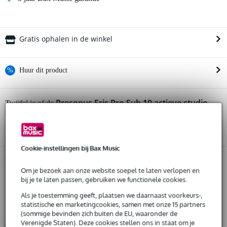
Gratis ophalen in de winkel
%
Huur dit product
Huur dit product al vanaf 26 euro per maand
Presonus Eris Pro Sub 10 actieve studio
Twijfel je of de
subwoofer (per stuk)
Huur meerdere producten tegelijk: min. € 300,- en max.
bij je past? Doe de check.
€ 2.500,-
Start de check
Gratis
thuisbezorgd of op te halen in de winkel
Al na 4 maanden maandelijks opzegbaar
Cookie-instellingen bij Bax Music
De mogelijkheid om je product(en) met korting te kopen
Snelle vervanging door Bax Music bij een defect
Productinformatie
Om je bezoek aan onze website soepel te laten verlopen en
Presonus Eris Pro Sub 10
bij je te laten passen, gebruiken we functionele cookies.
Huur dit product
actieve studio subwoofer
Als je toestemming geeft, plaatsen we daarnaast voorkeurs-,
statistische en marketingcookies, samen met onze 15 partners
frequentierespons: 20 - 200 Hz
(sommige bevinden zich buiten de EU, waaronder de
Bekijk alle productspecificaties
Verenigde Staten). Deze cookies stellen ons in staat om je