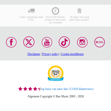
Gratis verzending vanaf
Voor 23:00 besteld,
30 dagen 'niet goed
€ 99,-
morgen in huis (mits
geld terug' garantie!
op voorraad)
BLOG
Disclaimer
|
Privacy policy
|
Cookie-instellingen
op basis van meer dan 113.816 klantreviews
Algemene Copyright © Bax Music 2003 - 2026