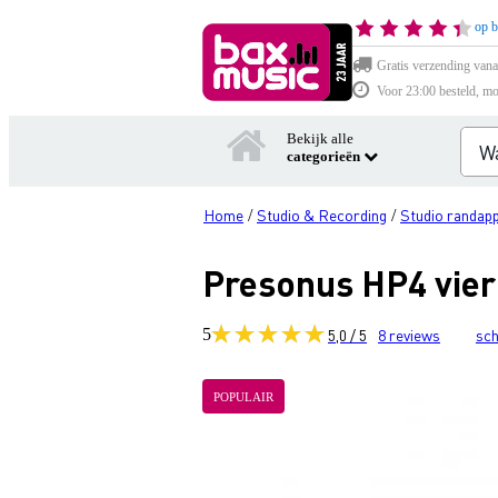
op b
Gratis verzending vana
Voor 23:00 besteld, mo
Bekijk alle
categorieën
Home
Studio & Recording
Studio randap
/
/
Presonus HP4 vier
5
5,0 / 5
8
reviews
sch
POPULAIR