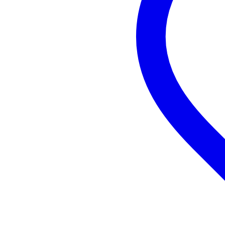
uitgang
TRS gebalanceerd 51 Ohm impe
prestaties
THD+ruis 0.002%
signaal ruis verhouding >95dB
afmetingen: 13.97 x 13.97 x 4
gewicht 2.27 kg