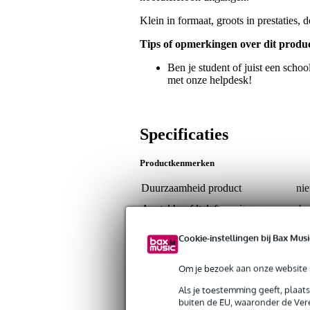
Klein in formaat, groots in prestaties
Tips of opmerkingen over dit produ
Ben je student of juist een schoo
met onze helpdesk!
Specificaties
Productkenmerken
Duurzaamheid product
nie
Aantal hoofdtelefoonuitgangen
4
Type analoge audio ingang(en)
lin
Cookie-instellingen bij Bax Musi
Type analoge audio uitgang(en)
hoo
Om je bezoek aan onze website s
Netwerk aansluitingen
ge
Als je toestemming geeft, plaat
Geschikt voor individuele
buiten de EU, waaronder de Vere
monitor mix