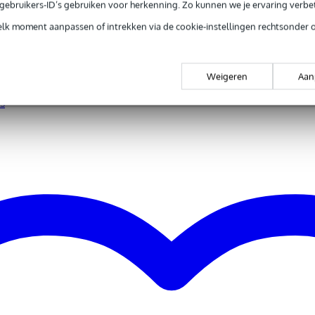
e gebruikers-ID’s gebruiken voor herkenning. Zo kunnen we je ervaring verb
nee
elk moment aanpassen of intrekken via de cookie-instellingen rechtsonder 
nee
t van toepassing
s
Weigeren
Aan
tstroom
en
us
 kg
0 x 20,0 x 11,0 cm
t +10dB