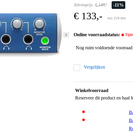
-11%
Adviesprijs
€ 149,-
€ 133,-
incl. 21% btw
Online voorraadstatus:
Tijdel
Nog ruim voldoende voorraad b
Vergelijken
Winkelvoorraad
Reserveer dit product en haal 
Ba
Ba
R