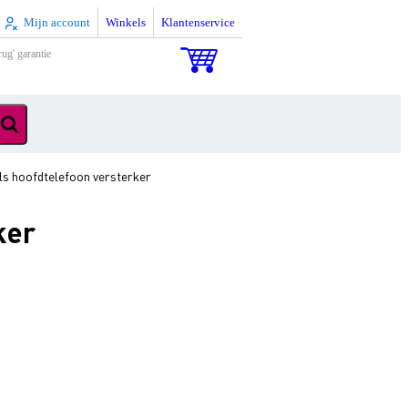
Mijn account
Winkels
Klantenservice
rug' garantie
ls hoofdtelefoon versterker
ker