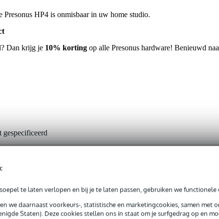
, de Presonus HP4 is onmisbaar in uw home studio.
ct
l? Dan krijg je
10% korting
op alle Presonus hardware! Benieuwd naa
t gespecificeerd
e in gebalanceerd (6.3 mm TRS jack)
c
fdtelefoon uitgang (jack of mini-jack), thru (6.3 mm TRS jack)
oepel te laten verlopen en bij je te laten passen, gebruiken we functionele 
en
sen we daarnaast voorkeurs-, statistische en marketingcookies, samen met 
nee
nigde Staten). Deze cookies stellen ons in staat om je surfgedrag op en mog