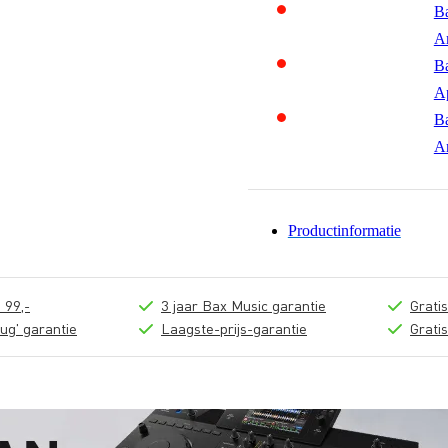
Ba
A
Ba
A
Ba
A
Productinformatie
 99,-
3 jaar Bax Music garantie
Grati
ug' garantie
Laagste-prijs-garantie
Grati