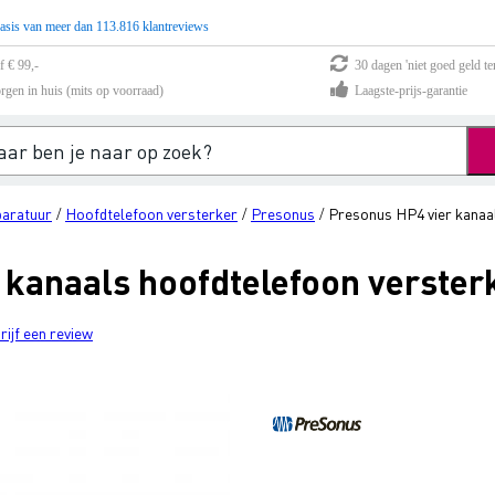
asis van meer dan 113.816 klantreviews
f € 99,-
30 dagen 'niet goed geld te
rgen in huis (mits op voorraad)
Laagste-prijs-garantie
paratuur
Hoofdtelefoon versterker
Presonus
Presonus HP4 vier kanaa
/
/
/
 kanaals hoofdtelefoon verster
rijf een review