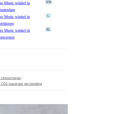
XXL
x Music winkel in
msterdam
L
x Music winkel in
peldoorn
XL
x Music winkel in
ntwerpen
s retourneren
s CO2-neutrale verzending