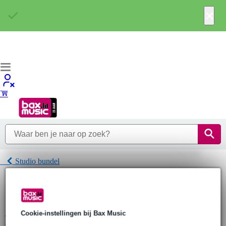
×
Studio bundel
Home
Studio & Recording
Studio bundel
JBL Studio bundel
Cookie-instellingen bij Bax Music