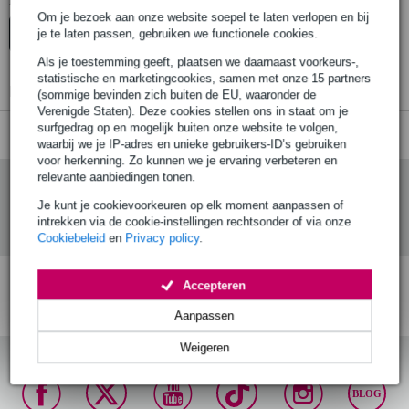
Er zijn geen producten gevonden.
Om je bezoek aan onze website soepel te laten verlopen en bij
je te laten passen, gebruiken we functionele cookies.
Top-10
Als je toestemming geeft, plaatsen we daarnaast voorkeurs-,
statistische en marketingcookies, samen met onze 15 partners
Er zijn geen producten gevonden.
(sommige bevinden zich buiten de EU, waaronder de
Verenigde Staten). Deze cookies stellen ons in staat om je
surfgedrag op en mogelijk buiten onze website te volgen,
waarbij we je IP-adres en unieke gebruikers-ID’s gebruiken
voor herkenning. Zo kunnen we je ervaring verbeteren en
relevante aanbiedingen tonen.
Je kunt je cookievoorkeuren op elk moment aanpassen of
intrekken via de cookie-instellingen rechtsonder of via onze
Cookiebeleid
en
Privacy policy
.
Accepteren
Gratis verzending vanaf
Voor 23:00 besteld,
30 dagen 'niet goed
€ 99,-
morgen in huis (mits
geld terug' garantie!
Aanpassen
op voorraad)
Weigeren
BLOG