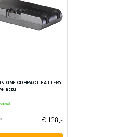
ON ONE COMPACT BATTERY
ve accu
orraad
€ 128,-
js