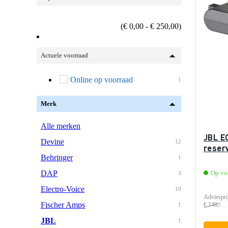
(€ 0,00 - € 250,00)
Actuele voorraad
Online op voorraad
1
Merk
Alle merken
JBL E
Devine
12
reser
Behringer
1
DAP
Op vo
3
Electro-Voice
19
Adviespri
Fischer Amps
€ 148,-
1
JBL
1