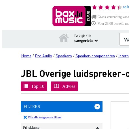
op b
Gratis verzending vana
Voor 23:00 besteld, mo
Bekijk alle
categorieën
Home
Pro Audio
Speakers
Speaker-componenten
Inter
/
/
/
/
JBL Overige luidspreker-
Top-10
Advies
FILTERS
Wis alle toegepaste filters
Prijsklasse