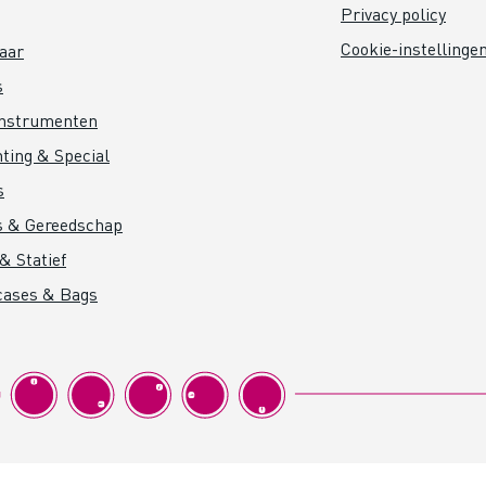
Privacy policy
Cookie-instellinge
aar
s
instrumenten
hting & Special
s
s & Gereedschap
& Statief
cases & Bags