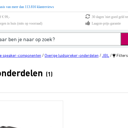
asis van meer dan 113.816 klantreviews
f € 99,-
30 dagen 'niet goed geld te
rgen in huis (mits op voorraad)
Laagste-prijs-garantie
ne speaker-componenten
Overige luidspreker-onderdelen
JBL
Filters
/
/
/
onderdelen
(1)