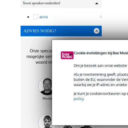
Soort speaker-onderdeel
accu
1
ADVIES NODIG?
Onze specialisten geven je de best
Cookie-instellingen bij Bax Musi
mogelijke service. Zij staan je graag te
woord met het beste advies!
Om je bezoek aan onze website s
Als je toestemming geeft, plaat
buiten de EU, waaronder de Vere
waarbij we je IP-adres en uniek
Je kunt je cookievoorkeuren op 
policy
.
Martijn
Bart
Kevin