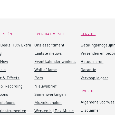
ORIEËN
OVER BAX MUSIC
SERVICE
Deals: 10% Extra
Ons assortiment
Betalingsmogelijk
g!
Laatste nieuws
Verzenden en bezo
 New
Eventkalender winkels
Retourneren
dio
Wall of fame
Garantie
r & Effects
Pers
Verkoop je gear
 & Recording
Nieuwsbrief
OVERIG
foons
Samenwerkingen
Algemene voorwaa
elefoons
Muziekscholen
Disclaimer
kinstrumenten
Werken bij Bax Music