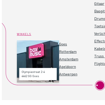
Gitaar
Basgit
Drum
Toets
Verlic
WINKELS
Effect
Goes
Kabel
Rotterdam
Truss 
Amsterdam
Flight
Apeldoorn
Olympiastraat 2-4
Antwerpen
4462 GG Goes