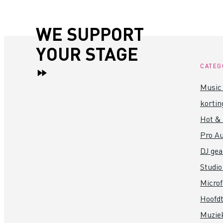
WE SUPPORT
YOUR STAGE
CATEG
Music 
kortin
Hot &
Pro Au
DJ gea
Studio
Micro
Hoofdt
Muzie