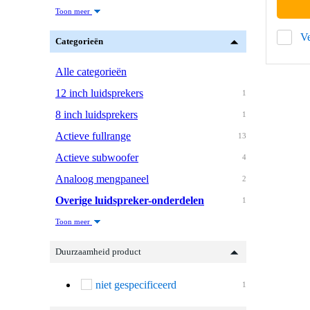
Toon meer
Ve
Categorieën
Alle categorieën
12 inch luidsprekers
1
8 inch luidsprekers
1
Actieve fullrange
13
Actieve subwoofer
4
Analoog mengpaneel
2
Overige luidspreker-onderdelen
1
Toon meer
Duurzaamheid product
niet gespecificeerd
1