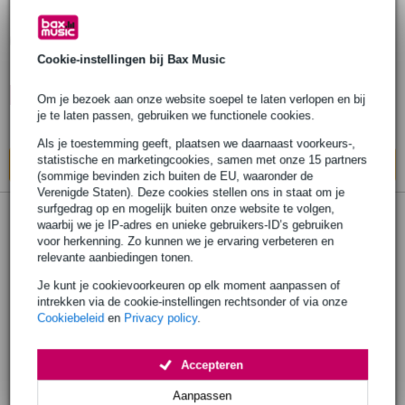
Soundboks Strap 2.0 voor Soundboks
speaker
Cookie-instellingen bij Bax Music
€ 68,-
🔥HOT & NEW
Op voorraad
Om je bezoek aan onze website soepel te laten verlopen en bij
je te laten passen, gebruiken we functionele cookies.
Ook in
1 winkel
op voorraad
Als je toestemming geeft, plaatsen we daarnaast voorkeurs-,
statistische en marketingcookies, samen met onze 15 partners
In mijn winkelwagen
(sommige bevinden zich buiten de EU, waaronder de
Verenigde Staten). Deze cookies stellen ons in staat om je
surfgedrag op en mogelijk buiten onze website te volgen,
waarbij we je IP-adres en unieke gebruikers-ID’s gebruiken
voor herkenning. Zo kunnen we je ervaring verbeteren en
relevante aanbiedingen tonen.
Je kunt je cookievoorkeuren op elk moment aanpassen of
intrekken via de cookie-instellingen rechtsonder of via onze
Cookiebeleid
en
Privacy policy
.
Accepteren
Aanpassen