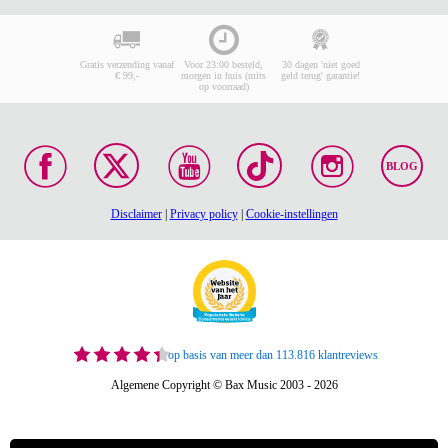
Gratis verzending vanaf
Voor 23:00 besteld,
30 dagen 'niet goed
€ 99,-
morgen in huis (mits
geld terug' garantie!
op voorraad)
BLOG
Disclaimer
|
Privacy policy
|
Cookie-instellingen
op basis van meer dan 113.816 klantreviews
Algemene Copyright © Bax Music 2003 - 2026