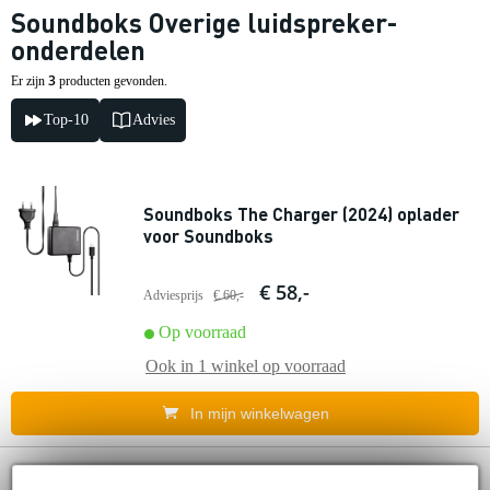
Soundboks Overige luidspreker-
onderdelen
3
Er zijn
producten gevonden.
Top-10
Advies
Soundboks The Charger (2024) oplader
voor Soundboks
€ 58,-
Adviesprijs
€ 60,-
Op voorraad
Ook in
1 winkel
op voorraad
In mijn winkelwagen