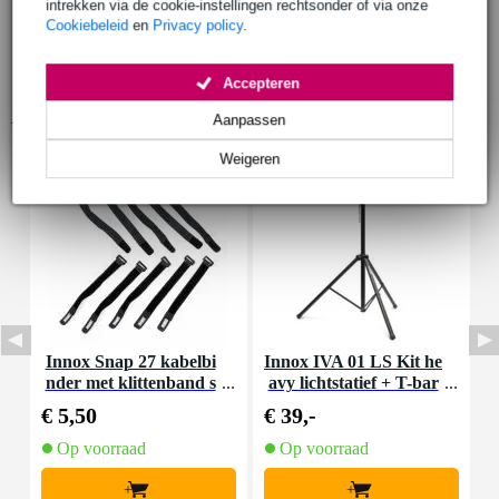
intrekken via de cookie-instellingen rechtsonder of via onze
Cookiebeleid
en
Privacy policy
.
Accepteren
Accessoires (9)
Aanpassen
Weigeren
Innox Snap 27 kabelbi
Innox IVA 01 LS Kit he
I
nder met klittenband s
avy lichtstatief + T-bar
mal zwart (10 stuks)
€ 5,50
€ 39,-
€
Op voorraad
Op voorraad
+
+