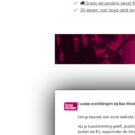
Gratis verzending vanaf €
30 dagen 'niet goed geld ter
Productinformatie
Reviews
(0)
Down
Cookie-instellingen bij Bax Musi
Doughty T50825 48mm Receiver M12
Artikelnr:
9000-0151-0640
Om je bezoek aan onze website s
Servicebelofte
Als je toestemming geeft, plaat
buiten de EU, waaronder de Vere