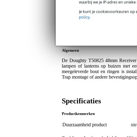
Bax Music Garantie
: Op dit product kri
waarbij we je IP-adres en uniek
Op dit product krijg je 3 jaar Bax Music Gara
Je kunt je cookievoorkeuren op 
policy
.
Plus- en minpunten
Eenvoudige montage op 48mm bu
Inclusief bout en ringen voor direct
Algemeen
De Doughty T50825 48mm Receiver is
lampen of lanterns op buizen met e
meegeleverde bout en ringen is insta
Trap montage of andere bevestigingsop
Specificaties
Productkenmerken
Duurzaamheid product
nie