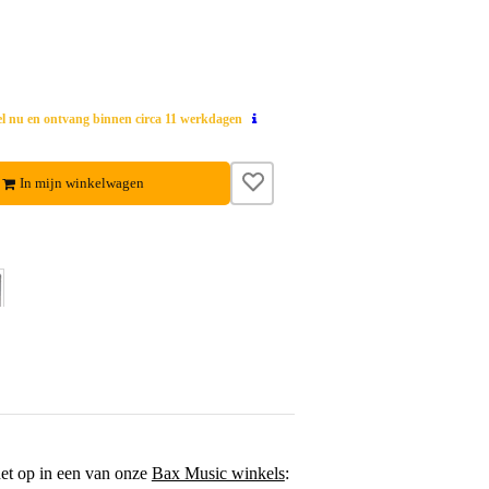
el nu en ontvang binnen circa 11 werkdagen
In mijn winkelwagen
het op in een van onze
Bax Music winkels
: