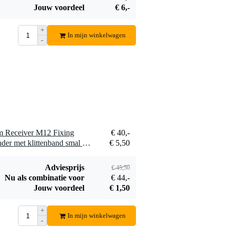
Jouw voordeel
€ 6,-
Ayra DMX
Terminator
+
€ 5,50
In mijn winkelwagen
-
Bestel mee
 Receiver M12 Fixing
€ 40,-
1 x Innox Snap 27 kabelbinder met klittenband smal zwart (10 stuks)
€ 5,50
Adviesprijs
€ 45,50
Nu als combinatie voor
€ 44,-
Jouw voordeel
€ 1,50
+
In mijn winkelwagen
-