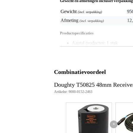
Gewicht en afmetingen inclusief verpakking
Gewicht
95
(incl. verpakking)
Afmeting
12,
(incl. verpakking)
Productspecificaties
Aantal producten: 1 stuk
Producten inbegrepen: 1 receiver,
Materiaal: aluminium
Afwerking: zwart
Diameter buis: 48 mm
Schroefdraad: M12 female
Combinatievoordeel
Compatibiliteit: geschikt voor 4
toepassingen
Doughty T50825 48mm Receive
Artikelnummer: T50825
Artikelnr: 9000-0152-2463
+