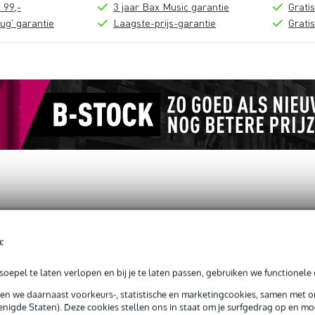
 99,-
3 jaar Bax Music garantie
Grati
ug' garantie
Laagste-prijs-garantie
Grati
loads (1)
c
 Fixing
oepel te laten verlopen en bij je te laten passen, gebruiken we functionele 
sen we daarnaast voorkeurs-, statistische en marketingcookies, samen met 
nigde Staten). Deze cookies stellen ons in staat om je surfgedrag op en mog