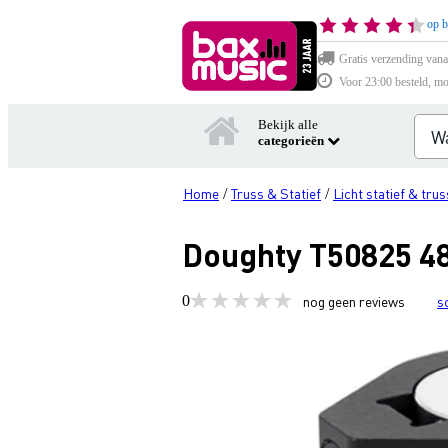
op b
Gratis verzending vana
Voor 23:00 besteld, mo
Bekijk alle
categorieën
Home
Truss & Statief
Licht statief & trus
/
/
Doughty T50825 4
0
nog geen reviews
s