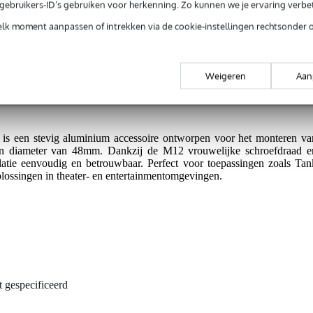
jg je 3 jaar Bax Music Garantie.
e gebruikers-ID’s gebruiken voor herkenning. Zo kunnen we je ervaring verb
ntie.
elk moment aanpassen of intrekken via de cookie-instellingen rechtsonder 
izen.
Weigeren
Aan
e installatie.
 een stevig aluminium accessoire ontworpen voor het monteren va
en diameter van 48mm. Dankzij de M12 vrouwelijke schroefdraad e
llatie eenvoudig en betrouwbaar. Perfect voor toepassingen zoals Tan
lossingen in theater- en entertainmentomgevingen.
t gespecificeerd