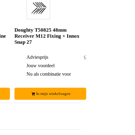
Doughty T50825 48mm
ine
Receiver M12 Fixing + Innox
Snap 27
€ 69,-
Adviesprijs
€ 45,50
€ 6,-
Jouw voordeel
€ 1,50
€ 63,-
Nu als combinatie voor
€ 44,-
In mijn winkelwagen