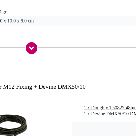
0 gr
0 x 10,0 x 8,0 cm
 1 bout, 1 set ringen
8mm buizen, inclusief gebruik met lanterns en verlichting, o.a. Tank Tra
r M12 Fixing + Devine DMX50/10
1 x Doughty T50825 48mm