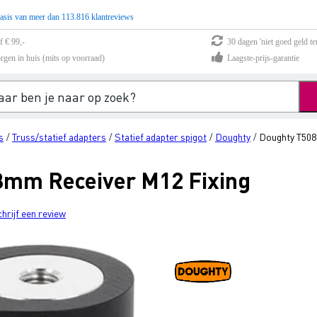
asis van meer dan 113.816 klantreviews
f € 99,-
30 dagen 'niet goed geld te
rgen in huis (mits op voorraad)
Laagste-prijs-garantie
s
Truss/statief adapters
Statief adapter spigot
Doughty
Doughty T508
/
/
/
/
8mm Receiver M12 Fixing
chrijf een review