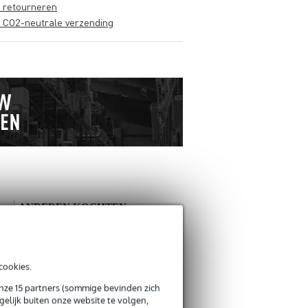
s retourneren
s CO2-neutrale verzending
ANDEREN KOCHTEN
OOK
Schrijf zelf een review
cookies.
onze 15 partners (sommige bevinden zich
Je naam
elijk buiten onze website te volgen,
Er zijn nog geen reviews voor dit product.