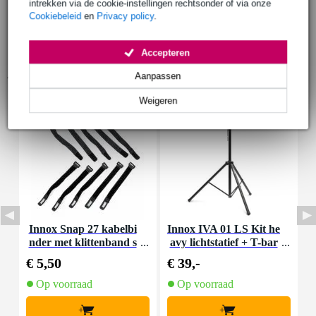
intrekken via de cookie-instellingen rechtsonder of via onze
Cookiebeleid
en
Privacy policy
.
Accepteren
Accessoires (9)
Aanpassen
Weigeren
Innox Snap 27 kabelbi
Innox IVA 01 LS Kit he
I
nder met klittenband s
avy lichtstatief + T-bar
mal zwart (10 stuks)
€ 5,50
€ 39,-
€
Op voorraad
Op voorraad
+
+