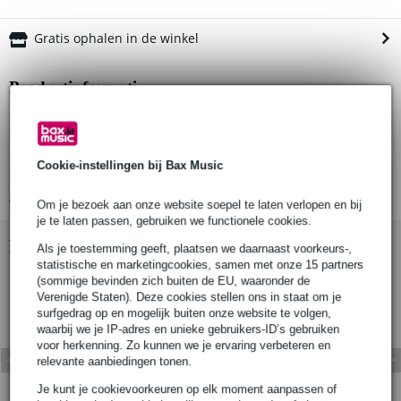
Gratis ophalen in de winkel
Productinformatie
Aantal producten: 1 stuk
Producten inbegrepen: 1 receiver, 1 bout, 1 set ringen
Cookie-instellingen bij Bax Music
Materiaal: aluminium
Bekijk alle productspecificaties
Om je bezoek aan onze website soepel te laten verlopen en bij
je te laten passen, gebruiken we functionele cookies.
Bekijk ook eens (3)
Als je toestemming geeft, plaatsen we daarnaast voorkeurs-,
statistische en marketingcookies, samen met onze 15 partners
(sommige bevinden zich buiten de EU, waaronder de
Verenigde Staten). Deze cookies stellen ons in staat om je
surfgedrag op en mogelijk buiten onze website te volgen,
waarbij we je IP-adres en unieke gebruikers-ID’s gebruiken
voor herkenning. Zo kunnen we je ervaring verbeteren en
relevante aanbiedingen tonen.
Je kunt je cookievoorkeuren op elk moment aanpassen of