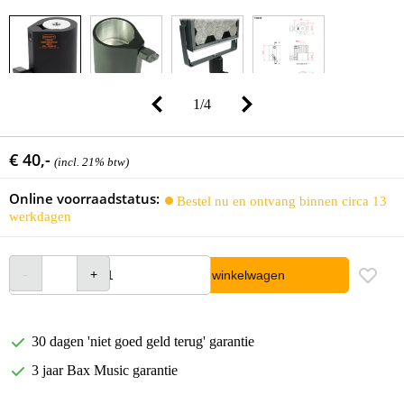
1
/
4
€ 40,-
(incl. 21% btw)
Online voorraadstatus:
Bestel nu en ontvang binnen circa 13
werkdagen
In winkelwagen
30 dagen 'niet goed geld terug' garantie
3 jaar Bax Music garantie