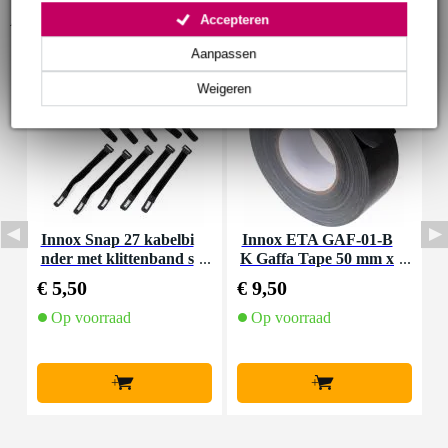
Accessoires (9)
Accepteren
Aanpassen
Weigeren
Innox Snap 27 kabelbi
Innox ETA GAF-01-B
I
nder met klittenband s
K Gaffa Tape 50 mm x
mal zwart (10 stuks)
50 m zwart
€ 5,50
€ 9,50
€
Op voorraad
Op voorraad
+
+