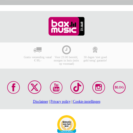
Gratis verzending vanaf
Voor 23:00 besteld,
30 dagen 'niet goed
€ 99,-
morgen in huis (mits
geld terug' garantie!
op voorraad)
BLOG
Disclaimer
|
Privacy policy
|
Cookie-instellingen