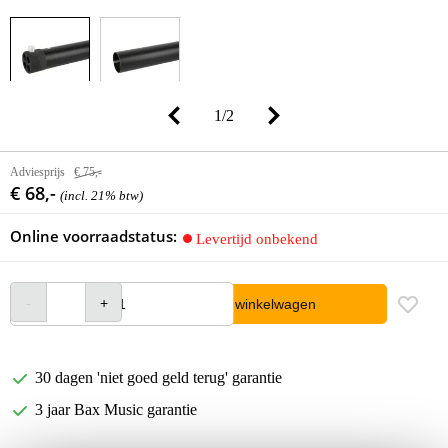
1
/
2
Adviesprijs
€ 75,-
€ 68,-
(incl. 21% btw)
Online voorraadstatus:
Levertijd onbekend
In winkelwagen
30 dagen 'niet goed geld terug' garantie
3 jaar Bax Music garantie