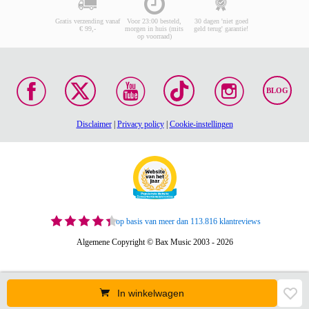
Gratis verzending vanaf
Voor 23:00 besteld,
30 dagen 'niet goed
€ 99,-
morgen in huis (mits
geld terug' garantie!
op voorraad)
BLOG
Disclaimer
|
Privacy policy
|
Cookie-instellingen
op basis van meer dan 113.816 klantreviews
Algemene Copyright © Bax Music 2003 - 2026
In winkelwagen