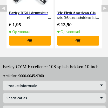
Fazley DK01 drumsleut
Vic Firth American Cla
F
el
ssic 5A drumstokken hi
ckory met houten tip
€ 1,95
€ 13,90
€
Op voorraad
Op voorraad
+
+
Fazley CYM Excellence 10S splash bekken 10 inch
Artikelnr:
9000-0045-9360
Productinformatie
Specificaties