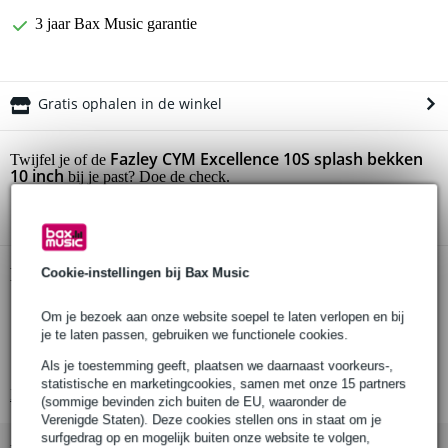
3 jaar Bax Music garantie
Gratis ophalen in de winkel
Fazley CYM Excellence 10S splash bekken
Twijfel je of de
10 inch
bij je past? Doe de check.
Start de check
Productinformatie
Cookie-instellingen bij Bax Music
Fazley splashbekken
Om je bezoek aan onze website soepel te laten verlopen en bij
je te laten passen, gebruiken we functionele cookies.
serie: Excellence
diameter: 10 inch
Als je toestemming geeft, plaatsen we daarnaast voorkeurs-,
statistische en marketingcookies, samen met onze 15 partners
Bekijk alle productspecificaties
(sommige bevinden zich buiten de EU, waaronder de
Verenigde Staten). Deze cookies stellen ons in staat om je
surfgedrag op en mogelijk buiten onze website te volgen,