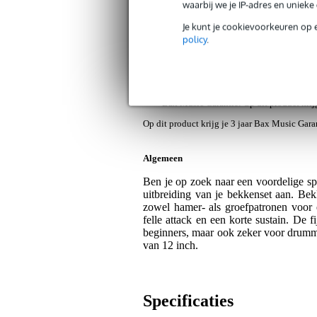
waarbij we je IP-adres en uniek
Productinformatie
Reviews
(1)
Nieuw
Je kunt je cookievoorkeuren op 
Fazley CYM Brass 12S splashbekken 
policy
.
Artikelnr:
9000-0045-8824
Servicebelofte
Bax Music Garantie
: Op dit product kri
Op dit product krijg je 3 jaar Bax Music Gara
Algemeen
Ben je op zoek naar een voordelige sp
uitbreiding van je bekkenset aan. Be
zowel hamer- als groefpatronen voor
felle attack en een korte sustain. De 
beginners, maar ook zeker voor drumme
van 12 inch.
Specificaties