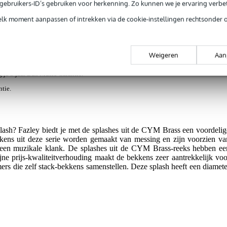
e gebruikers-ID’s gebruiken voor herkenning. Zo kunnen we je ervaring verb
s en items (1)
elk moment aanpassen of intrekken via de cookie-instellingen rechtsonder 
12 inch
Weigeren
Aan
jg je 3 jaar Bax Music Garantie.
ntie.
lash? Fazley biedt je met de splashes uit de CYM Brass een voordelig
kkens uit deze serie worden gemaakt van messing en zijn voorzien va
 een muzikale klank. De splashes uit de CYM Brass-reeks hebben ee
fijne prijs-kwaliteitverhouding maakt de bekkens zeer aantrekkelijk voo
rs die zelf stack-bekkens samenstellen. Deze splash heeft een diamete