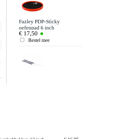
Vertaal naar het Nederlands
Fazley PDP-Sticky
oefenpad 6 inch
€ 17,50
Bestel mee
Vic Firth HB
metalen brushes
€ 35,-
(Heritage)
Bestel mee
Gibraltar Hardware