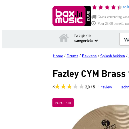
op b
Gratis verzending vana
Voor 23:00 besteld, ma
Bekijk alle
categorieën
Home
Drums
Bekkens
Splash bekken
/
/
/
/
Fazley CYM Brass 
3
3,0 / 5
1
review
schr
POPULAIR