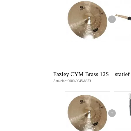
Fazley splashbekken
serie: Brass (messing, 62% kope
+
diameter: 12 inch
materiaal: messing
dikte: 1.2 mm
Fazley CYM Brass 12S + statief
Artikelnr: 9000-0045-8873
+