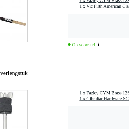
1 x Fazley CYM Brass 12S
r, 38% zink)
Op voorraad
 verlengstuk
1 x Fazley CYM Brass 12S