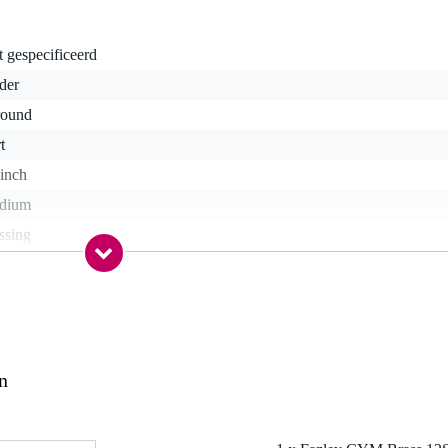
t gespecificeerd
der
round
t
 inch
dium
ssing
lliant / hoogglans
nee
4 gr
n
0 x 30,0 x 4,0 cm