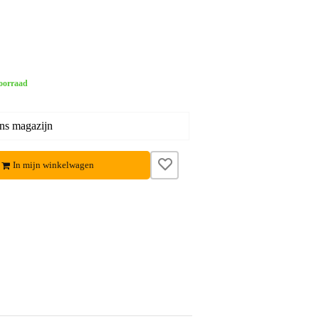
oorraad
ons magazijn
In mijn winkelwagen