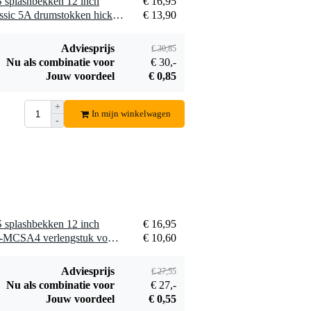
 splashbekken 12 inch
€ 16,95
SC-MCSA4
1 x Vic Firth American Classic 5A drumstokken hickory met houten tip
€ 13,90
€ 10,60
verlengstuk voor
bekkenstatief
Bestel mee
Adviesprijs
€ 30,85
Nu als combinatie voor
€ 30,-
Jouw voordeel
€ 0,85
+
In mijn winkelwagen
-
Pearl CH-830
bekkenarm
€ 62,-
Bestel mee
 splashbekken 12 inch
€ 16,95
1 x Gibraltar Hardware SC-MCSA4 verlengstuk voor bekkenstatief
€ 10,60
Adviesprijs
€ 27,55
Nu als combinatie voor
€ 27,-
Jouw voordeel
€ 0,55