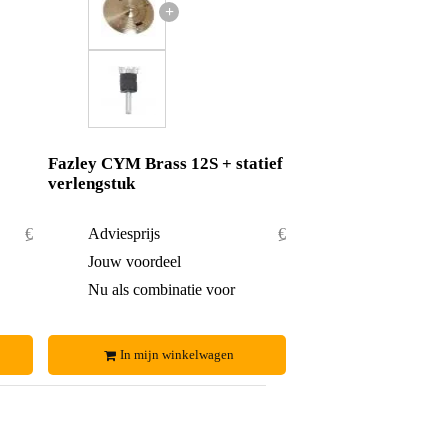
+
Fazley CYM Brass 12S + statief
verlengstuk
€ 30,85
Adviesprijs
€ 27,55
€ 0,85
Jouw voordeel
€ 0,55
€ 30,-
Nu als combinatie voor
€ 27,-
In mijn winkelwagen