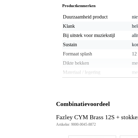
Productkenmerken
Duurzaamheid product
nie
Klank
hel
Bij uitstek voor muziekstijl
all
Sustain
kor
Formaat splash
12
Dikte bekken
me
Materiaal / legering
me
Afwerking bekken
bri
Handgehamerd
Combinatievoordeel
Gewicht en afmetingen inclusief verpakking
Gewicht
45
(incl. verpakking)
Fazley CYM Brass 12S + stokke
Afmeting
30,
Artikelnr: 9000-0045-8872
(incl. verpakking)
Productspecificaties