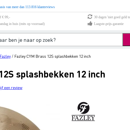
asis van meer dan 113.816 klantreviews
f € 99,-
30 dagen 'niet goed geld te
andag in huis (mits op voorraad)
Laagste-prijs-garantie
Fazley
Fazley CYM Brass 12S splashbekken 12 inch
/
12S splashbekken 12 inch
ijf een review