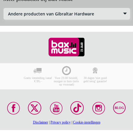
Andere producten van Gibraltar Hardware
Gratis verzending vanaf
Voor 23:00 besteld,
30 dagen 'niet goed
€ 99,-
morgen in huis (mits
geld terug' garantie!
op voorraad)
BLOG
Disclaimer
|
Privacy policy
|
Cookie-instellingen