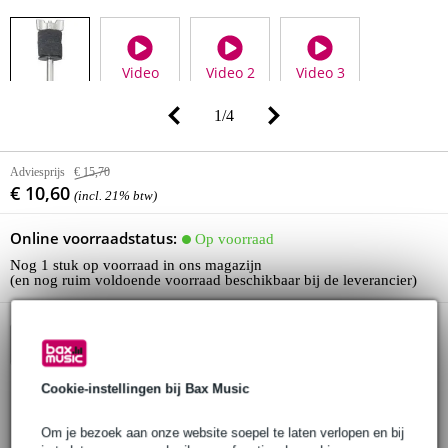
Video
Video 2
Video 3
1
/
4
Adviesprijs
€ 15,70
€ 10,60
(incl. 21% btw)
Online voorraadstatus:
Op voorraad
Nog 1 stuk op voorraad in ons magazijn
(en nog ruim voldoende voorraad beschikbaar bij de leverancier)
In winkelwagen
Cookie-instellingen bij Bax Music
Bestel voor 23:00 = morgen in huis
Om je bezoek aan onze website soepel te laten verlopen en bij