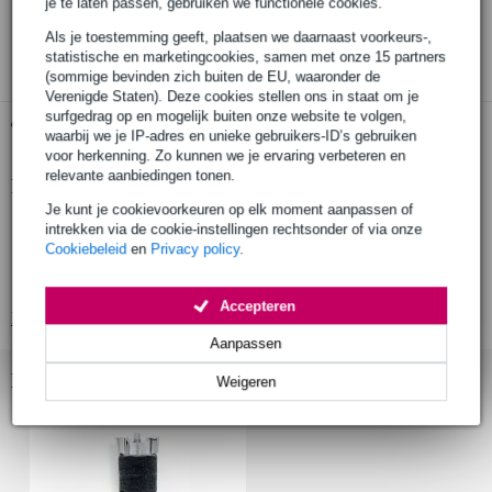
30 dagen 'niet goed geld terug' garantie
je te laten passen, gebruiken we functionele cookies.
Als je toestemming geeft, plaatsen we daarnaast voorkeurs-,
3 jaar Bax Music garantie
statistische en marketingcookies, samen met onze 15 partners
(sommige bevinden zich buiten de EU, waaronder de
Verenigde Staten). Deze cookies stellen ons in staat om je
surfgedrag op en mogelijk buiten onze website te volgen,
Gratis ophalen in de winkel
waarbij we je IP-adres en unieke gebruikers-ID’s gebruiken
voor herkenning. Zo kunnen we je ervaring verbeteren en
relevante aanbiedingen tonen.
Productinformatie
Je kunt je cookievoorkeuren op elk moment aanpassen of
verlengstatief voor bekkenstatief
intrekken via de cookie-instellingen rechtsonder of via onze
Cookiebeleid
en
Privacy policy
.
"cymbal stacker"
formaat: 8 mm
Accepteren
Bekijk alle productspecificaties
Aanpassen
Bekijk ook eens (1)
Weigeren