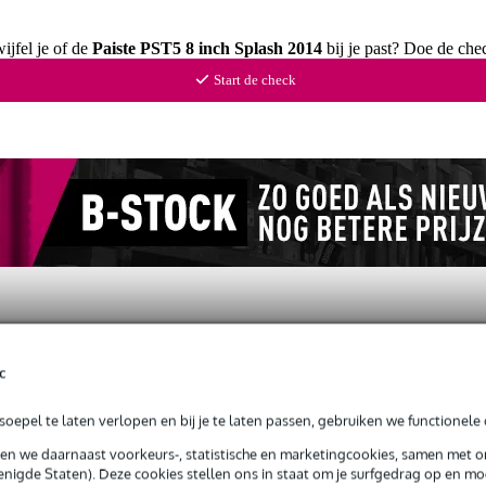
ijfel je of de
Paiste PST5 8 inch Splash 2014
bij je past? Doe de che
Start de check
c
ews
(2)
Nieuws en items (1)
oepel te laten verlopen en bij je te laten passen, gebruiken we functionele 
sen we daarnaast voorkeurs-, statistische en marketingcookies, samen met 
nigde Staten). Deze cookies stellen ons in staat om je surfgedrag op en mog