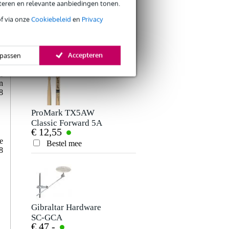
eteren en relevante aanbiedingen tonen.
Vic Firth American
Protection Racket
of via onze
Cookiebeleid
en
Privacy
Classic 5A
24 inch Cymbal
€ 13,90
€ 148,-
drumstokken
Case
hickory met houten
Bestel mee
Bestel mee
Accepteren
passen
tip
e
n
8
ProMark TX5AW
Gibraltar Hardware
Classic Forward 5A
SC-SNA Swing Nut
€ 12,55
€ 31,-
hickory
e
drumstokken
Bestel mee
Bestel mee
8
Gibraltar Hardware
SC-GCA
€ 47,-
bekkenarm met