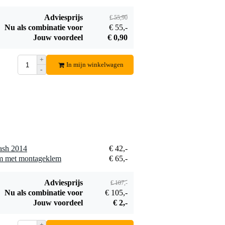
Adviesprijs
€ 55,90
Nu als combinatie voor
€ 55,-
Protection Racket
Jouw voordeel
€ 0,90
6022-00 standaard
€ 63,-
22 inch bekkentas
+
zwart
Bestel mee
In mijn winkelwagen
-
lash 2014
€ 42,-
rm met montageklem
€ 65,-
Adviesprijs
€ 107,-
Nu als combinatie voor
€ 105,-
Jouw voordeel
€ 2,-
+