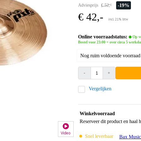
-19%
Adviesprijs
€ 52,-
€ 42,-
incl. 21% btw
Online voorraadstatus:
Op vo
Bestel voor 23:00 = over circa 5 werkda
Nog ruim voldoende voorraad b
-
+
Vergelijken
Winkelvoorraad
Reserveer dit product en haal 
Video
Snel leverbaar
Bax Music