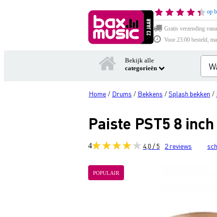
op b
Gratis verzending vana
Voor 23:00 besteld, ma
Bekijk alle
categorieën
Home
Drums
Bekkens
Splash bekken
/
/
/
/
Paiste PST5 8 inch
4
4,0 / 5
2
reviews
sch
POPULAIR