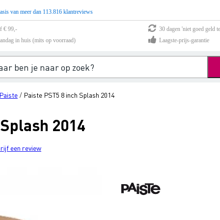
asis van meer dan 113.816 klantreviews
f € 99,-
30 dagen 'niet goed geld te
andag in huis (mits op voorraad)
Laagste-prijs-garantie
Paiste
Paiste PST5 8 inch Splash 2014
/
 Splash 2014
rijf een review