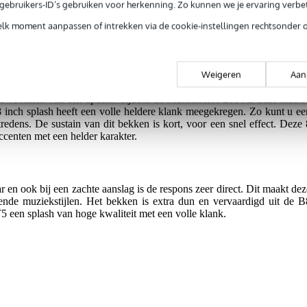
e gebruikers-ID’s gebruiken voor herkenning. Zo kunnen we je ervaring verb
jg je 3 jaar Bax Music Garantie.
elk moment aanpassen of intrekken via de cookie-instellingen rechtsonder 
ntie.
Weigeren
Aan
5 is voorzien van een update. Tijdens de Musikmesse 2014 is deze nieuw
 inch splash heeft een volle heldere klank meegekregen. Zo kunt u ee
tredens. De sustain van dit bekken is kort, voor een snel effect. Deze 
accenten met een helder karakter.
r en ook bij een zachte aanslag is de respons zeer direct. Dit maakt dez
lende muziekstijlen. Het bekken is extra dun en vervaardigd uit de B
T5 een splash van hoge kwaliteit met een volle klank.