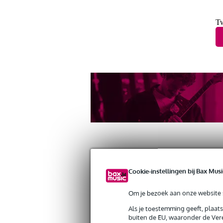
Tw
Cookie-instellingen bij Bax Musi
Productinformatie
Video's (1)
Revi
Om je bezoek aan onze website s
Paiste PST5 8 inch Splash 2014
Artikelnr:
9000-0009-9377
Als je toestemming geeft, plaat
Servicebelofte
buiten de EU, waaronder de Vere