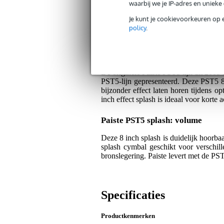
waarbij we je IP-adres en uniek
Bax Music Garantie
: Op dit product kri
Je kunt je cookievoorkeuren op 
policy
.
Op dit product krijg je 3 jaar Bax Music Gara
Algemeen
De originele Paiste PST5 lijn uit 200
PST5-lijn gepresenteerd. Deze PST5 8
bijzonder effect laten horen tijdens op
inch effect splash is ideaal voor korte 
Paiste PST5 splash: volume
Deze 8 inch splash is duidelijk hoorbaa
splash cymbal geschikt voor verschil
bronslegering. Paiste levert met de PS
Specificaties
Productkenmerken