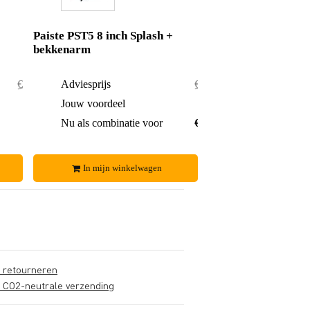
Paiste PST5 8 inch Splash +
bekkenarm
€ 55,90
Adviesprijs
€ 107,-
€ 0,90
Jouw voordeel
€ 2,-
€ 55,-
Nu als combinatie voor
€ 105,-
In mijn winkelwagen
s retourneren
s CO2-neutrale verzending