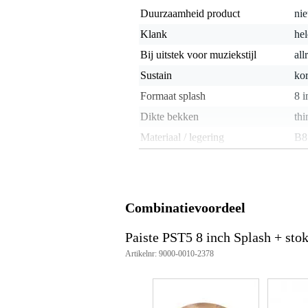
Duurzaamheid product
nie
Klank
hel
Bij uitstek voor muziekstijl
all
Sustain
kor
Formaat splash
8 i
Dikte bekken
thi
Materiaal / legering
B8
Afwerking bekken
reg
Handgehamerd
nie
Combinatievoordeel
Gewicht en afmetingen inclusief verpakking
Gewicht
80
(incl. verpakking)
Paiste PST5 8 inch Splash + sto
Afmeting
29,
Artikelnr: 9000-0010-2378
(incl. verpakking)
Productspecificaties
Paiste splash bekken