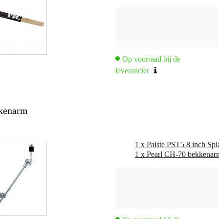
Op voorraad bij de
leverancier
iekstijlen
messe 2014
kkenarm
1 x Paiste PST5 8 inch Sp
1 x Pearl CH-70 bekkena