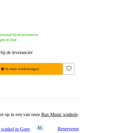
orraad bij de leverancier
gen in huis
ij de leverancier
In mijn winkelwagen
het op in een van onze
Bax Music winkels
:
XL
Reserveren
 winkel in Goes