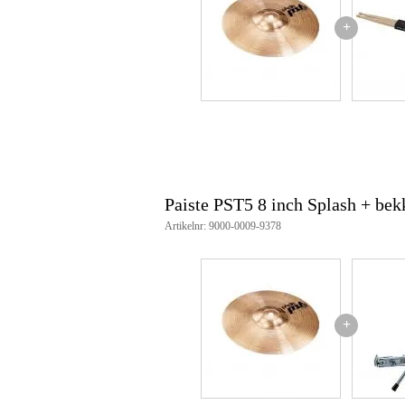
diameter: 8 inch
+
serie: PST 5
gewicht: licht
volume: laag tot hoog
sustain: kort
afwerking: traditioneel
explosieve sound
voor lichte accenten
snelle respons
geschikt voor uiteenlopende muz
gepresenteerd tijdens de Musik
Paiste PST5 8 inch Splash + be
Artikelnr: 9000-0009-9378
+