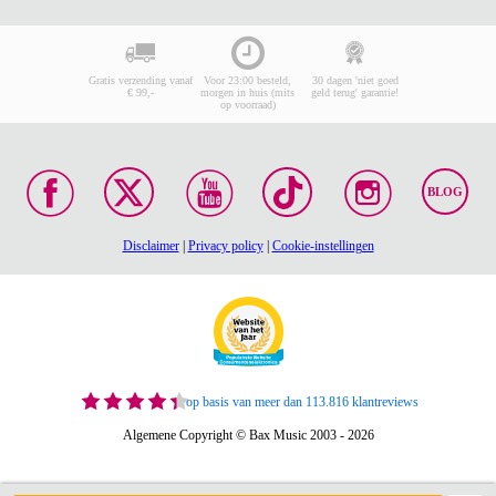
Gratis verzending vanaf
Voor 23:00 besteld,
30 dagen 'niet goed
€ 99,-
morgen in huis (mits
geld terug' garantie!
op voorraad)
BLOG
Disclaimer
|
Privacy policy
|
Cookie-instellingen
op basis van meer dan 113.816 klantreviews
Algemene Copyright © Bax Music 2003 - 2026