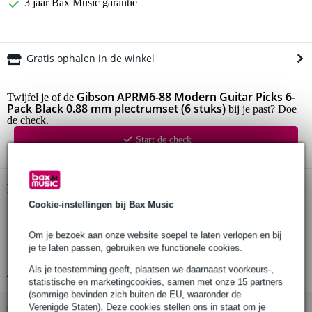
3 jaar Bax Music garantie
Gratis ophalen in de winkel
Gibson APRM6-88 Modern Guitar Picks 6-
Twijfel je of de
Pack Black 0.88 mm plectrumset (6 stuks)
bij je past? Doe
de check.
Start de check
Productinformatie
Cookie-instellingen bij Bax Music
Gibson plectrumset
type: APRM6-88
Om je bezoek aan onze website soepel te laten verlopen en bij
je te laten passen, gebruiken we functionele cookies.
serie: Modern Guitar Picks
Als je toestemming geeft, plaatsen we daarnaast voorkeurs-,
Bekijk alle productspecificaties
statistische en marketingcookies, samen met onze 15 partners
(sommige bevinden zich buiten de EU, waaronder de
Verenigde Staten). Deze cookies stellen ons in staat om je
Bekijk ook eens (2)