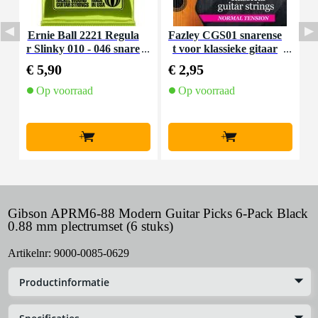
Ernie Ball 2221 Regula
Fazley CGS01 snarense
I
r Slinky 010 - 046 snare
t voor klassieke gitaar
nset voor elektrische git
(normal tension)
€ 5,90
€ 2,95
€
aar
Op voorraad
Op voorraad
+
+
Gibson APRM6-88 Modern Guitar Picks 6-Pack Black
0.88 mm plectrumset (6 stuks)
Artikelnr:
9000-0085-0629
Productinformatie