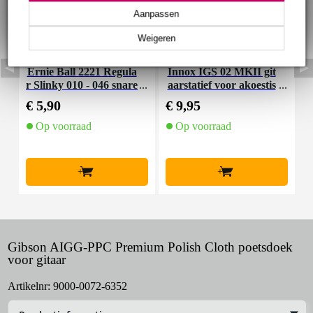
Aanpassen
Weigeren
Ernie Ball 2221 Regula
Innox IGS 02 MKII git
I
r Slinky 010 - 046 snare
aarstatief voor akoestis
nset voor elektrische git
che gitaar
€ 5,90
€ 9,95
€
aar
Op voorraad
Op voorraad
+
+
Gibson AIGG-PPC Premium Polish Cloth poetsdoek
voor gitaar
Artikelnr:
9000-0072-6352