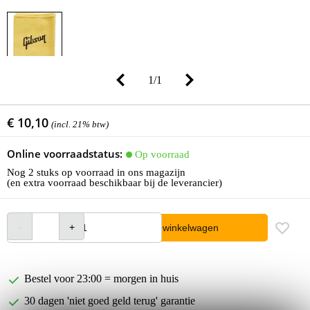
1
/
1
€ 10,10
(incl. 21% btw)
Online voorraadstatus:
Op voorraad
Nog 2 stuks op voorraad in ons magazijn
(en extra voorraad beschikbaar bij de leverancier)
In winkelwagen
Bestel voor 23:00 = morgen in huis
30 dagen 'niet goed geld terug' garantie