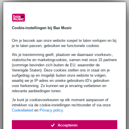
3 jaar Bax Music garantie
Cookie-instellingen bij Bax Music
Gratis ophalen in de winkel
Om je bezoek aan onze website soepel te laten verlopen en bij
Productinformatie
je te laten passen, gebruiken we functionele cookies.
Premium Polish Cloth
Als je toestemming geeft, plaatsen we daarnaast voorkeurs-,
statistische en marketingcookies, samen met onze 15 partners
gemaakt in de V.S.
(sommige bevinden zich buiten de EU, waaronder de
microvezel
Verenigde Staten). Deze cookies stellen ons in staat om je
surfgedrag op en mogelijk buiten onze website te volgen,
Bekijk alle productspecificaties
waarbij we je IP-adres en unieke gebruikers-ID’s gebruiken
voor herkenning. Zo kunnen we je ervaring verbeteren en
relevante aanbiedingen tonen.
Accessoires (54)
Je kunt je cookievoorkeuren op elk moment aanpassen of
intrekken via de cookie-instellingen rechtsonder of via onze
Cookiebeleid
en
Privacy policy
.
Accepteren