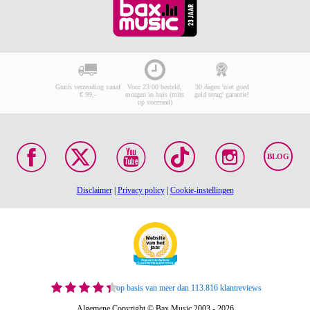
Gratis verzending vanaf
Voor 23:00 besteld,
30 dagen 'niet goed
€ 99,-
morgen in huis (mits
geld terug' garantie!
op voorraad)
BLOG
Disclaimer
|
Privacy policy
|
Cookie-instellingen
op basis van meer dan 113.816 klantreviews
Algemene Copyright © Bax Music 2003 - 2026