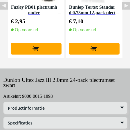
Fazley PB01 plectrumh
Dunlop Tortex Standar
D
ouder
d 0.73mm 12-pack plect
rumset geel
€ 2,95
€ 7,10
€
Op voorraad
Op voorraad
+
+
Dunlop Ultex Jazz III 2.0mm 24-pack plectrumset
zwart
Artikelnr:
9000-0015-1893
Productinformatie
Specificaties