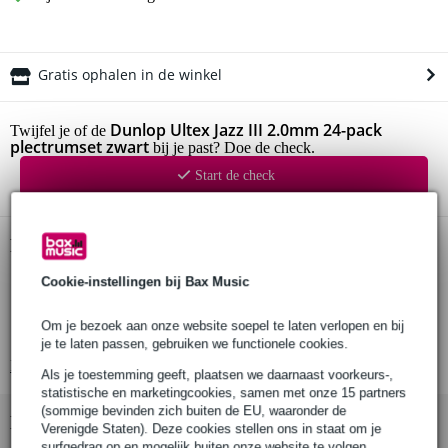
Gratis ophalen in de winkel
Dunlop Ultex Jazz III 2.0mm 24-pack
Twijfel je of de
plectrumset zwart
bij je past? Doe de check.
Start de check
Productinformatie
plectrumset
Cookie-instellingen bij Bax Music
aantal: 24
Om je bezoek aan onze website soepel te laten verlopen en bij
kleur: zwart
je te laten passen, gebruiken we functionele cookies.
Bekijk alle productspecificaties
Als je toestemming geeft, plaatsen we daarnaast voorkeurs-,
statistische en marketingcookies, samen met onze 15 partners
(sommige bevinden zich buiten de EU, waaronder de
Bekijk ook eens (5)
Verenigde Staten). Deze cookies stellen ons in staat om je
surfgedrag op en mogelijk buiten onze website te volgen,