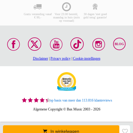
Gratis verzending vanaf
Voor 23:00 besteld,
30 dagen 'niet goed
€ 99,-
maandag in huis (mits
geld terug' garantie!
op voorraad)
BLOG
Disclaimer
|
Privacy policy
|
Cookie-instellingen
op basis van meer dan 113.816 klantreviews
Algemene Copyright © Bax Music 2003 - 2026
In winkelwagen