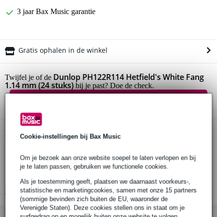
3 jaar Bax Music garantie
Gratis ophalen in de winkel
Dunlop PH122R114 Hetfield's White Fang
Twijfel je of de
1.14 mm (24 stuks)
bij je past? Doe de check.
Start de check
Productinformatie
Cookie-instellingen bij Bax Music
Dunlop plectrumset
Om je bezoek aan onze website soepel te laten verlopen en bij
type: PH122R114
je te laten passen, gebruiken we functionele cookies.
serie: Hetfield’s White Fang Custom Flow Pick
Als je toestemming geeft, plaatsen we daarnaast voorkeurs-,
statistische en marketingcookies, samen met onze 15 partners
Bekijk alle productspecificaties
(sommige bevinden zich buiten de EU, waaronder de
Verenigde Staten). Deze cookies stellen ons in staat om je
surfgedrag op en mogelijk buiten onze website te volgen,