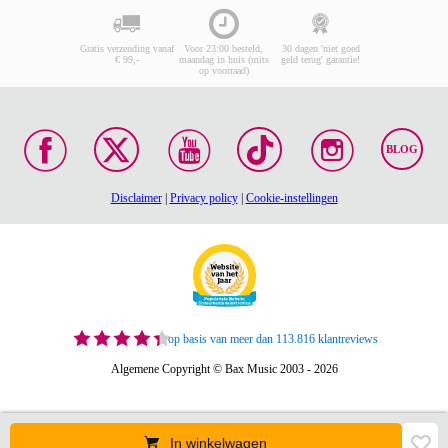
Gratis verzending vanaf
Voor 23:00 besteld,
30 dagen 'niet goed
€ 99,-
maandag in huis (mits
geld terug' garantie!
op voorraad)
BLOG
Disclaimer
|
Privacy policy
|
Cookie-instellingen
op basis van meer dan 113.816 klantreviews
Algemene Copyright © Bax Music 2003 - 2026
In winkelwagen