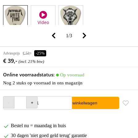
Video
1
/
3
Adviesprijs
€ 52,-
-25%
€ 39,-
(incl. 21% btw)
Online voorraadstatus:
Op voorraad
Nog 2 stuks op voorraad in ons magazijn
In winkelwagen
Bestel nu = maandag in huis
30 dagen 'niet goed geld terug' garantie