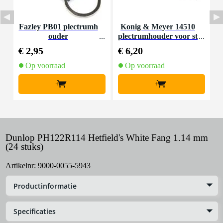
Fazley PB01 plectrumh
Konig & Meyer 14510
D
ouder
plectrumhouder voor st
o
atieven
€ 2,95
€ 6,20
€
Op voorraad
Op voorraad
+
+
Dunlop PH122R114 Hetfield's White Fang 1.14 mm
(24 stuks)
Artikelnr:
9000-0055-5943
Productinformatie
Specificaties