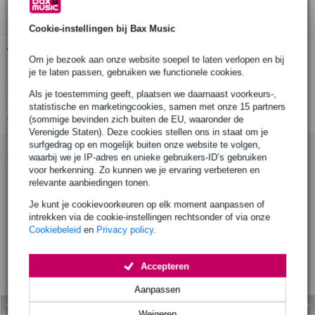
Cookie-instellingen bij Bax Music
Gratis ophalen in de winkel
Om je bezoek aan onze website soepel te laten verlopen en bij
je te laten passen, gebruiken we functionele cookies.
Productinformatie
Als je toestemming geeft, plaatsen we daarnaast voorkeurs-,
statistische en marketingcookies, samen met onze 15 partners
Bekijk alle productspecificaties
(sommige bevinden zich buiten de EU, waaronder de
Verenigde Staten). Deze cookies stellen ons in staat om je
surfgedrag op en mogelijk buiten onze website te volgen,
Accessoires (9)
waarbij we je IP-adres en unieke gebruikers-ID’s gebruiken
voor herkenning. Zo kunnen we je ervaring verbeteren en
relevante aanbiedingen tonen.
Je kunt je cookievoorkeuren op elk moment aanpassen of
intrekken via de cookie-instellingen rechtsonder of via onze
Cookiebeleid
en
Privacy policy
.
Accepteren
Aanpassen
Innox Snap 27 kabelbi
Innox ETA GAF-01-B
I
Weigeren