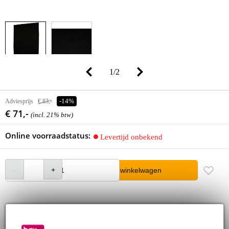
1
/
2
Adviesprijs
€ 83,-
-14%
€ 71,-
(incl. 21% btw)
Online voorraadstatus:
Levertijd onbekend
In winkelwagen
30 dagen 'niet goed geld terug' garantie
3 jaar Bax Music garantie