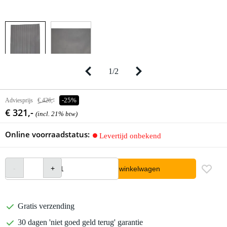
1
/
2
Adviesprijs
€ 426,-
-25%
€ 321,-
(incl. 21% btw)
Online voorraadstatus:
Levertijd onbekend
In winkelwagen
Gratis verzending
30 dagen 'niet goed geld terug' garantie