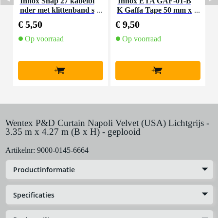
Innox Snap 27 kabelbi
Innox ETA GAF-01-B
I
nder met klittenband s
K Gaffa Tape 50 mm x
mal zwart (10 stuks)
50 m zwart
€ 5,50
€ 9,50
€
Op voorraad
Op voorraad
+
+
Wentex P&D Curtain Napoli Velvet (USA) Lichtgrijs -
3.35 m x 4.27 m (B x H) - geplooid
Artikelnr:
9000-0145-6664
Productinformatie
Specificaties