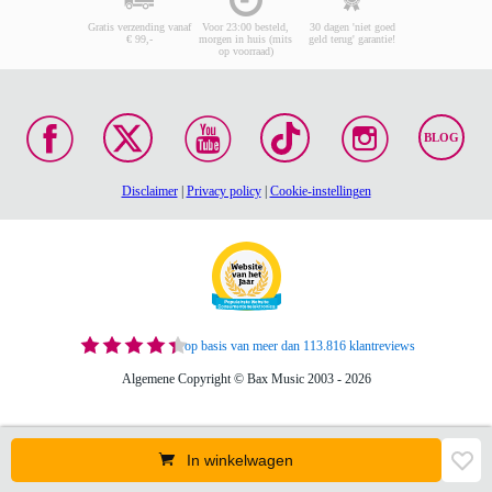
Gratis verzending vanaf
Voor 23:00 besteld,
30 dagen 'niet goed
€ 99,-
morgen in huis (mits
geld terug' garantie!
op voorraad)
BLOG
Disclaimer
|
Privacy policy
|
Cookie-instellingen
op basis van meer dan 113.816 klantreviews
Algemene Copyright © Bax Music 2003 - 2026
In winkelwagen