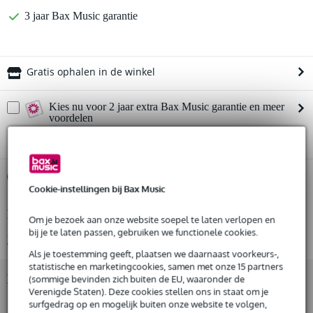
3 jaar Bax Music garantie
Gratis ophalen in de winkel
Kies nu voor 2 jaar extra Bax Music garantie en meer
voordelen
€ 16,05 eenmalig
%
Huur dit product
Cookie-instellingen bij Bax Music
Productinformatie
Huur dit product al vanaf 23 euro per maand
Om je bezoek aan onze website soepel te laten verlopen en
Huur meerdere producten tegelijk: min. € 300,- en max.
bij je te laten passen, gebruiken we functionele cookies.
Bekijk alle productspecificaties
€ 2.500,-
Als je toestemming geeft, plaatsen we daarnaast voorkeurs-,
Gratis
thuisbezorgd of op te halen in de winkel
statistische en marketingcookies, samen met onze 15 partners
Al na 4 maanden maandelijks opzegbaar
Bekijk ook eens (7)
(sommige bevinden zich buiten de EU, waaronder de
De mogelijkheid om je product(en) met korting te kopen
Verenigde Staten). Deze cookies stellen ons in staat om je
Snelle vervanging door Bax Music bij een defect
surfgedrag op en mogelijk buiten onze website te volgen,