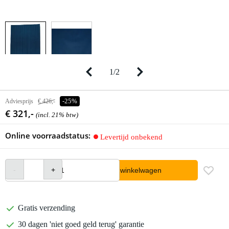
1
/
2
Adviesprijs
€ 426,-
-25%
€ 321,-
(incl. 21% btw)
Online voorraadstatus:
Levertijd onbekend
In winkelwagen
Gratis verzending
30 dagen 'niet goed geld terug' garantie