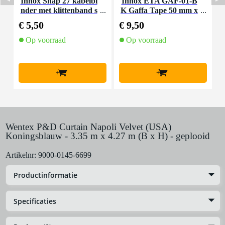
Innox Snap 27 kabelbi
Innox ETA GAF-01-B
I
nder met klittenband s
K Gaffa Tape 50 mm x
mal zwart (10 stuks)
50 m zwart
€ 5,50
€ 9,50
€
Op voorraad
Op voorraad
+
+
Wentex P&D Curtain Napoli Velvet (USA)
Koningsblauw - 3.35 m x 4.27 m (B x H) - geplooid
Artikelnr:
9000-0145-6699
Productinformatie
Specificaties