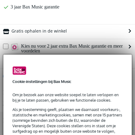
3 jaar Bax Music garantie
Gratis ophalen in de winkel
Kies nu voor 2 jaar extra Bax Music garantie en meer
voordelen
€ 16,05 eenmalig
%
Huur dit product
Cookie-instellingen bij Bax Music
Productinformatie
Huur dit product al vanaf 23 euro per maand
Om je bezoek aan onze website soepel te laten verlopen en
Huur meerdere producten tegelijk: min. € 300,- en max.
bij je te laten passen, gebruiken we functionele cookies.
Bekijk alle productspecificaties
€ 2.500,-
Als je toestemming geeft, plaatsen we daarnaast voorkeurs-,
Gratis
thuisbezorgd of op te halen in de winkel
statistische en marketingcookies, samen met onze 15 partners
Al na 4 maanden maandelijks opzegbaar
Bekijk ook eens (7)
(sommige bevinden zich buiten de EU, waaronder de
De mogelijkheid om je product(en) met korting te kopen
Verenigde Staten). Deze cookies stellen ons in staat om je
Snelle vervanging door Bax Music bij een defect
surfgedrag op en mogelijk buiten onze website te volgen,