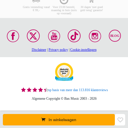
Gratis verzending vanaf
Voor 23:00 besteld,
30 dagen 'niet goed
€ 99,-
maandag in huis (mits
geld terug' garantie!
op voorraad)
BLOG
Disclaimer
|
Privacy policy
|
Cookie-instellingen
op basis van meer dan 113.816 klantreviews
Algemene Copyright © Bax Music 2003 - 2026
In winkelwagen