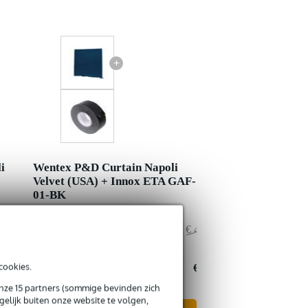
+
i
Wentex P&D Curtain Napoli
Velvet (USA) + Innox ETA GAF-
01-BK
€ 409,50
Adviesprijs
€ 406,50
€ 1,50
Jouw voordeel
€ 1,50
cookies.
€ 408,-
Nu als combinatie voor
€ 405,-
onze 15 partners (sommige bevinden zich
elijk buiten onze website te volgen,