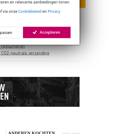
eteren en relevante aanbiedingen tonen.
In mijn winkelwagen
of via onze
Cookiebeleid
en
Privacy
Accepteren
passen
s retourneren
s CO2-neutrale verzending
ANDEREN KOCHTEN