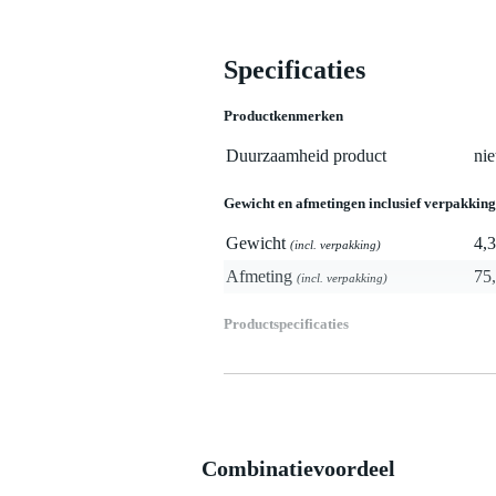
Specificaties
Productkenmerken
Duurzaamheid product
nie
Gewicht en afmetingen inclusief verpakking
Gewicht
4,3
(incl. verpakking)
Afmeting
75,
(incl. verpakking)
Productspecificaties
producttype: fluwelen gordijn v
aantal stuks: 1
merk: Wentex
model: Napoli Velvet
Combinatievoordeel
artikelnummer: 97163