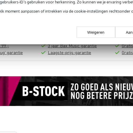
e gebruikers-ID’s gebruiken voor herkenning. Zo kunnen we je ervaring verb
In mijn winkelwagen
elk moment aanpassen of intrekken via de cookie-instellingen rechtsonder 
Productinformatie
Weigeren
Aan
 99,-
3 jaar Bax Music garantie
Grati
ug' garantie
Laagste-prijs-garantie
Grati