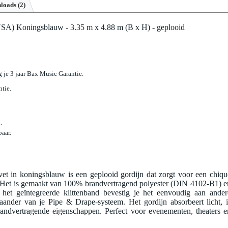
loads (2)
SA) Koningsblauw - 3.35 m x 4.88 m (B x H) - geplooid
jg je 3 jaar Bax Music Garantie.
ntie.
.
aar.
t in koningsblauw is een geplooid gordijn dat zorgt voor een chiqu
g. Het is gemaakt van 100% brandvertragend polyester (DIN 4102-B1) e
 het geïntegreerde klittenband bevestig je het eenvoudig aan ander
aander van je Pipe & Drape-systeem. Het gordijn absorbeert licht, i
andvertragende eigenschappen. Perfect voor evenementen, theaters e