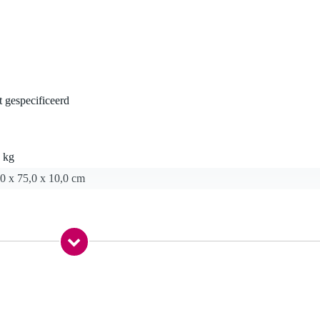
t gespecificeerd
 kg
0 x 75,0 x 10,0 cm
oor pipe & drape-systeem