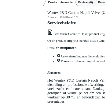
Productinformatie
Reviews
(0)
Down
Wentex P&D Curtain Napoli Velvet (U
Artikelnr:
9000-0145-6739
Servicebelofte
Bax Music Garantie
: Op dit product kri
Op dit product krijg je 3 jaar Bax Music Gara
Plus- en minpunten
Luxe uitstraling met diepe plooien
Permanent vlamvertragend en wasb
Algemeen
Het Wentex P&D Curtain Napoli Velve
uitstraling en professionele afwerkin
voelt zacht en luxueus aan. Dankzij
gordijnen of wikkel je het om een st
wasbaar op 30 °C en behoudt zijn br
presentaties.