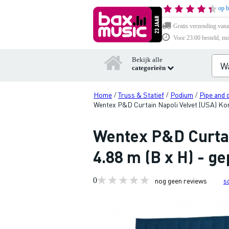
op b
Gratis verzending vana
Voor 23:00 besteld, mo
Bekijk alle
categorieën
Home
Truss & Statief
Podium
Pipe and 
/
/
/
Wentex P&D Curtain Napoli Velvet (USA) Koni
Wentex P&D Curtai
4.88 m (B x H) - ge
0
nog geen reviews
s