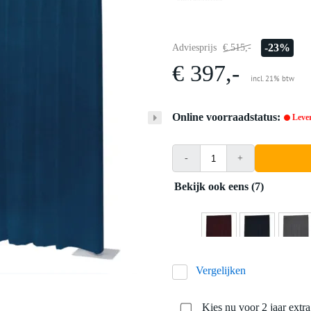
-23%
Adviesprijs
€ 515,-
€ 397,-
incl. 21% btw
Online voorraadstatus:
Lever
-
+
Bekijk ook eens (7)
Vergelijken
Kies nu voor 2 jaar extr