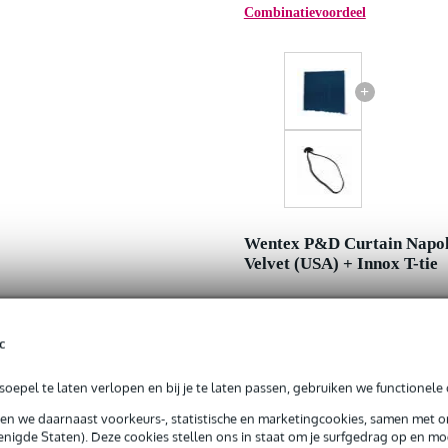
Combinatievoordeel
+
Wentex P&D Curtain Napol
Velvet (USA) + Innox T-tie
Adviesprijs
c
Jouw voordeel
oepel te laten verlopen en bij je te laten passen, gebruiken we functionele 
Nu als combinatie voor
sen we daarnaast voorkeurs-, statistische en marketingcookies, samen met 
nigde Staten). Deze cookies stellen ons in staat om je surfgedrag op en mog