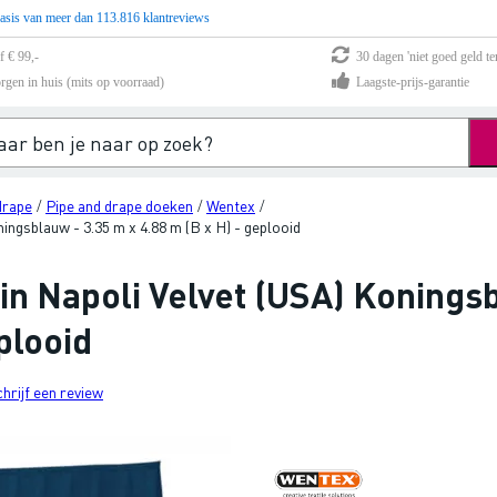
asis van meer dan 113.816 klantreviews
f € 99,-
30 dagen 'niet goed geld te
rgen in huis (mits op voorraad)
Laagste-prijs-garantie
drape
Pipe and drape doeken
Wentex
/
/
/
ngsblauw - 3.35 m x 4.88 m (B x H) - geplooid
n Napoli Velvet (USA) Koningsb
plooid
chrijf een review