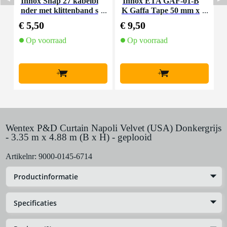
Innox Snap 27 kabelbi
Innox ETA GAF-01-B
I
nder met klittenband s
K Gaffa Tape 50 mm x
mal zwart (10 stuks)
50 m zwart
€ 5,50
€ 9,50
€
Op voorraad
Op voorraad
+
+
Wentex P&D Curtain Napoli Velvet (USA) Donkergrijs
- 3.35 m x 4.88 m (B x H) - geplooid
Artikelnr:
9000-0145-6714
Productinformatie
Specificaties