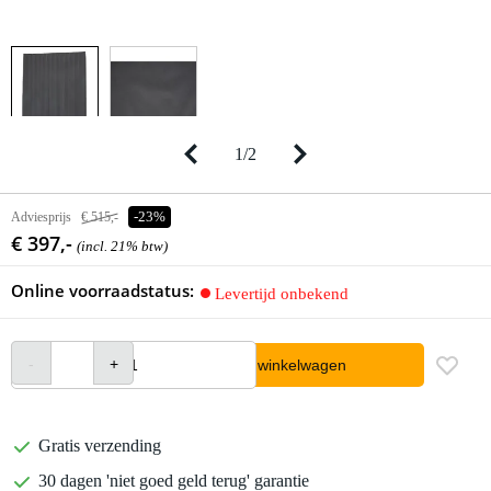
1
/
2
Adviesprijs
€ 515,-
-23%
€ 397,-
(incl. 21% btw)
Online voorraadstatus:
Levertijd onbekend
In winkelwagen
Gratis verzending
30 dagen 'niet goed geld terug' garantie