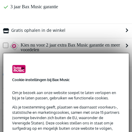
3 jaar Bax Music garantie
Gratis ophalen in de winkel
Kies nu voor 2 jaar extra Bax Music garantie en meer
voordelen
€ 19,85 eenmalig
%
Huur dit product
Cookie-instellingen bij Bax Music
Productinformatie
Huur dit product al vanaf 28 euro per maand
Om je bezoek aan onze website soepel te laten verlopen en
Huur meerdere producten tegelijk: min. € 300,- en max.
bij je te laten passen, gebruiken we functionele cookies.
Bekijk alle productspecificaties
€ 2.500,-
Als je toestemming geeft, plaatsen we daarnaast voorkeurs-,
Gratis
thuisbezorgd of op te halen in de winkel
statistische en marketingcookies, samen met onze 15 partners
Al na 4 maanden maandelijks opzegbaar
Bekijk ook eens (7)
(sommige bevinden zich buiten de EU, waaronder de
De mogelijkheid om je product(en) met korting te kopen
Verenigde Staten). Deze cookies stellen ons in staat om je
Snelle vervanging door Bax Music bij een defect
surfgedrag op en mogelijk buiten onze website te volgen,