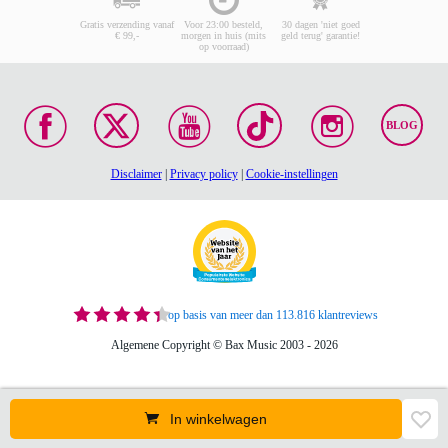
Gratis verzending vanaf
Voor 23:00 besteld,
30 dagen 'niet goed
€ 99,-
morgen in huis (mits
geld terug' garantie!
op voorraad)
BLOG
Disclaimer
|
Privacy policy
|
Cookie-instellingen
op basis van meer dan 113.816 klantreviews
Algemene Copyright © Bax Music 2003 - 2026
In winkelwagen