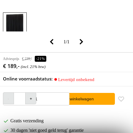
1
/
1
Adviesprijs
€ 239,-
-21%
€ 189,-
(incl. 21% btw)
Online voorraadstatus:
Levertijd onbekend
In winkelwagen
Gratis verzending
30 dagen 'niet goed geld terug' garantie