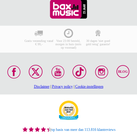
Gratis verzending vanaf
Voor 23:00 besteld,
30 dagen 'niet goed
€ 99,-
morgen in huis (mits
geld terug' garantie!
op voorraad)
BLOG
Disclaimer
|
Privacy policy
|
Cookie-instellingen
op basis van meer dan 113.816 klantreviews