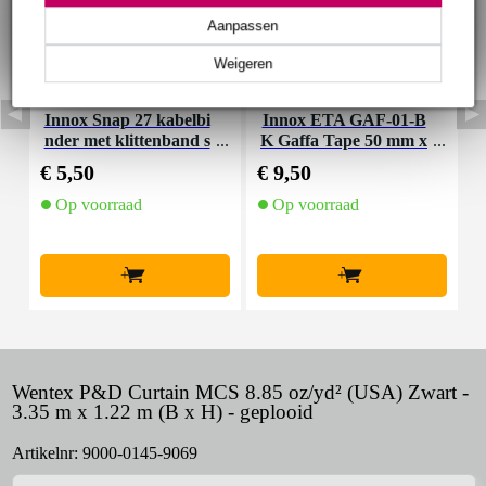
Aanpassen
Weigeren
Innox Snap 27 kabelbi
Innox ETA GAF-01-B
I
nder met klittenband s
K Gaffa Tape 50 mm x
mal zwart (10 stuks)
50 m zwart
€ 5,50
€ 9,50
€
Op voorraad
Op voorraad
+
+
Wentex P&D Curtain MCS 8.85 oz/yd² (USA) Zwart -
3.35 m x 1.22 m (B x H) - geplooid
Artikelnr:
9000-0145-9069