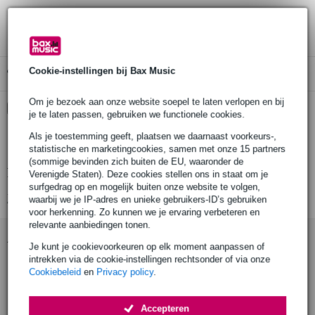
3 jaar Bax Music garantie
Cookie-instellingen bij Bax Music
Gratis ophalen in de winkel
Om je bezoek aan onze website soepel te laten verlopen en bij
Kies nu voor 2 jaar extra Bax Music garantie en meer
je te laten passen, gebruiken we functionele cookies.
voordelen
Als je toestemming geeft, plaatsen we daarnaast voorkeurs-,
€ 9,45 eenmalig
statistische en marketingcookies, samen met onze 15 partners
(sommige bevinden zich buiten de EU, waaronder de
Productinformatie
Verenigde Staten). Deze cookies stellen ons in staat om je
surfgedrag op en mogelijk buiten onze website te volgen,
Bekijk alle productspecificaties
waarbij we je IP-adres en unieke gebruikers-ID’s gebruiken
voor herkenning. Zo kunnen we je ervaring verbeteren en
relevante aanbiedingen tonen.
Accessoires (9)
Je kunt je cookievoorkeuren op elk moment aanpassen of
intrekken via de cookie-instellingen rechtsonder of via onze
Cookiebeleid
en
Privacy policy
.
Accepteren