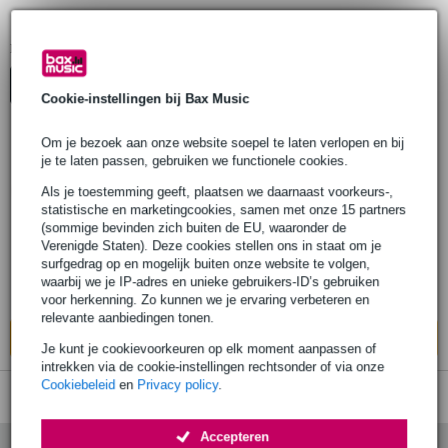
Konig & Meyer Luidspreker-rigging
1
Er is
product gevonden.
Top-10
Advies
Cookie-instellingen bij Bax Music
Om je bezoek aan onze website soepel te laten verlopen en bij
je te laten passen, gebruiken we functionele cookies.
Konig & Meyer 24613 rigging voor
luidspreker en lichtstatieven
Als je toestemming geeft, plaatsen we daarnaast voorkeurs-,
statistische en marketingcookies, samen met onze 15 partners
(sommige bevinden zich buiten de EU, waaronder de
€ 21,70
Adviesprijs
€ 21,80
Verenigde Staten). Deze cookies stellen ons in staat om je
surfgedrag op en mogelijk buiten onze website te volgen,
Bestel nu en ontvang binnen circa 11
waarbij we je IP-adres en unieke gebruikers-ID’s gebruiken
werkdagen
voor herkenning. Zo kunnen we je ervaring verbeteren en
relevante aanbiedingen tonen.
In mijn winkelwagen
Je kunt je cookievoorkeuren op elk moment aanpassen of
intrekken via de cookie-instellingen rechtsonder of via onze
Cookiebeleid
en
Privacy policy
.
Accepteren