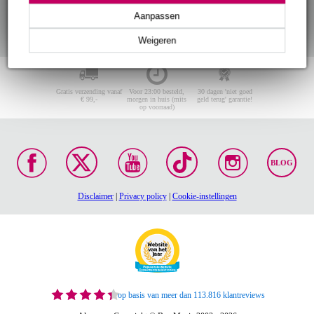
Aanpassen
Weigeren
Gratis verzending vanaf
Voor 23:00 besteld,
30 dagen 'niet goed
€ 99,-
morgen in huis (mits
geld terug' garantie!
op voorraad)
BLOG
Disclaimer
|
Privacy policy
|
Cookie-instellingen
op basis van meer dan 113.816 klantreviews