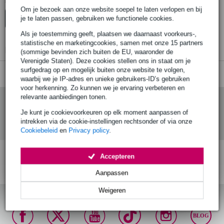
Er zijn geen producten gevonden.
Om je bezoek aan onze website soepel te laten verlopen en bij
je te laten passen, gebruiken we functionele cookies.
Top-10
Advies
Als je toestemming geeft, plaatsen we daarnaast voorkeurs-,
statistische en marketingcookies, samen met onze 15 partners
Er zijn geen producten gevonden.
(sommige bevinden zich buiten de EU, waaronder de
Verenigde Staten). Deze cookies stellen ons in staat om je
surfgedrag op en mogelijk buiten onze website te volgen,
waarbij we je IP-adres en unieke gebruikers-ID’s gebruiken
voor herkenning. Zo kunnen we je ervaring verbeteren en
relevante aanbiedingen tonen.
Je kunt je cookievoorkeuren op elk moment aanpassen of
intrekken via de cookie-instellingen rechtsonder of via onze
Cookiebeleid
en
Privacy policy
.
Accepteren
Gratis verzending vanaf
Voor 23:00 besteld,
30 dagen 'niet goed
€ 99,-
morgen in huis (mits
geld terug' garantie!
Aanpassen
op voorraad)
Weigeren
BLOG