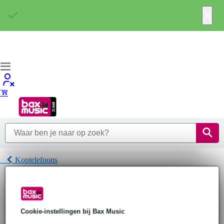
×
Koptelefoons
Home
Hoofdtelefoons
Koptelefoons
Samson Koptelefoons
Cookie-instellingen bij Bax Music