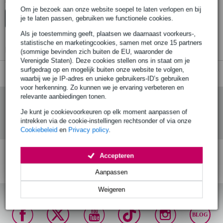
Er zijn geen producten gevonden.
Om je bezoek aan onze website soepel te laten verlopen en bij
je te laten passen, gebruiken we functionele cookies.
Top-10
Advies
Als je toestemming geeft, plaatsen we daarnaast voorkeurs-,
statistische en marketingcookies, samen met onze 15 partners
Er zijn geen producten gevonden.
(sommige bevinden zich buiten de EU, waaronder de
Verenigde Staten). Deze cookies stellen ons in staat om je
surfgedrag op en mogelijk buiten onze website te volgen,
waarbij we je IP-adres en unieke gebruikers-ID’s gebruiken
voor herkenning. Zo kunnen we je ervaring verbeteren en
relevante aanbiedingen tonen.
Je kunt je cookievoorkeuren op elk moment aanpassen of
intrekken via de cookie-instellingen rechtsonder of via onze
Cookiebeleid
en
Privacy policy
.
Accepteren
Gratis verzending vanaf
Voor 23:00 besteld,
30 dagen 'niet goed
€ 99,-
maandag in huis (mits
geld terug' garantie!
Aanpassen
op voorraad)
Weigeren
BLOG