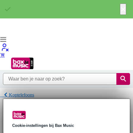
×
Koptelefoons
Home
Hoofdtelefoons
Koptelefoons
Panasonic Koptelefoons
Cookie-instellingen bij Bax Music