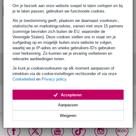
Er zijn geen producten gevonden.
Om je bezoek aan onze website soepel te laten verlopen en bij
je te laten passen, gebruiken we functionele cookies.
Top-10
Advies
Als je toestemming geeft, plaatsen we daarnaast voorkeurs-,
statistische en marketingcookies, samen met onze 15 partners
Er zijn geen producten gevonden.
(sommige bevinden zich buiten de EU, waaronder de
Verenigde Staten). Deze cookies stellen ons in staat om je
surfgedrag op en mogelijk buiten onze website te volgen,
waarbij we je IP-adres en unieke gebruikers-ID’s gebruiken
voor herkenning. Zo kunnen we je ervaring verbeteren en
relevante aanbiedingen tonen.
Je kunt je cookievoorkeuren op elk moment aanpassen of
intrekken via de cookie-instellingen rechtsonder of via onze
Cookiebeleid
en
Privacy policy
.
Accepteren
Gratis verzending vanaf
Voor 23:00 besteld,
30 dagen 'niet goed
€ 99,-
morgen in huis (mits
geld terug' garantie!
Aanpassen
op voorraad)
Weigeren
BLOG