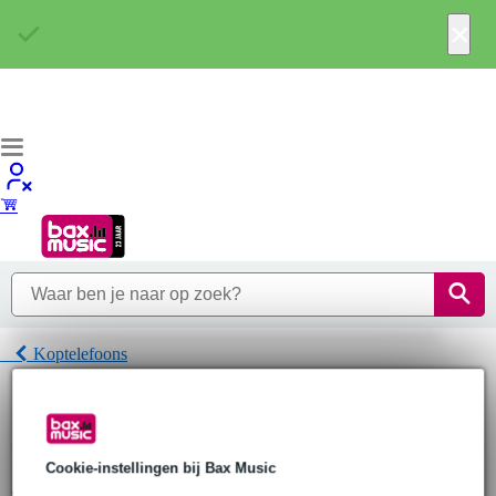
×
Koptelefoons
Home
Hoofdtelefoons
Koptelefoons
Marshall Lifestyle Koptelefoons
Cookie-instellingen bij Bax Music