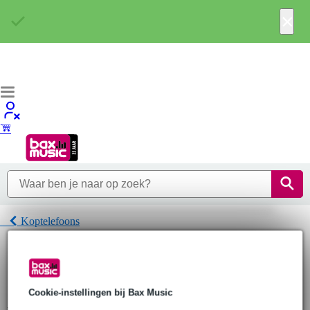
×
Koptelefoons
Home
Hoofdtelefoons
Koptelefoons
Marshall Koptelefoons
Cookie-instellingen bij Bax Music