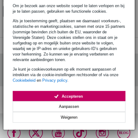
Er zijn geen producten gevonden.
Om je bezoek aan onze website soepel te laten verlopen en bij
je te laten passen, gebruiken we functionele cookies.
Top-10
Advies
Als je toestemming geeft, plaatsen we daarnaast voorkeurs-,
statistische en marketingcookies, samen met onze 15 partners
Er zijn geen producten gevonden.
(sommige bevinden zich buiten de EU, waaronder de
Verenigde Staten). Deze cookies stellen ons in staat om je
surfgedrag op en mogelijk buiten onze website te volgen,
waarbij we je IP-adres en unieke gebruikers-ID’s gebruiken
voor herkenning. Zo kunnen we je ervaring verbeteren en
relevante aanbiedingen tonen.
Je kunt je cookievoorkeuren op elk moment aanpassen of
intrekken via de cookie-instellingen rechtsonder of via onze
Cookiebeleid
en
Privacy policy
.
Accepteren
Gratis verzending vanaf
Voor 23:00 besteld,
30 dagen 'niet goed
€ 99,-
maandag in huis (mits
geld terug' garantie!
Aanpassen
op voorraad)
Weigeren
BLOG