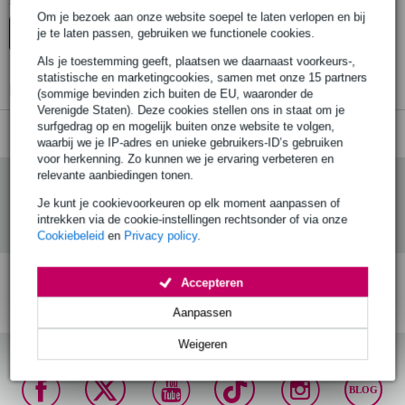
Er zijn geen producten gevonden.
Om je bezoek aan onze website soepel te laten verlopen en bij
je te laten passen, gebruiken we functionele cookies.
Top-10
Advies
Als je toestemming geeft, plaatsen we daarnaast voorkeurs-,
statistische en marketingcookies, samen met onze 15 partners
Er zijn geen producten gevonden.
(sommige bevinden zich buiten de EU, waaronder de
Verenigde Staten). Deze cookies stellen ons in staat om je
surfgedrag op en mogelijk buiten onze website te volgen,
waarbij we je IP-adres en unieke gebruikers-ID’s gebruiken
voor herkenning. Zo kunnen we je ervaring verbeteren en
relevante aanbiedingen tonen.
Je kunt je cookievoorkeuren op elk moment aanpassen of
intrekken via de cookie-instellingen rechtsonder of via onze
Cookiebeleid
en
Privacy policy
.
Accepteren
Gratis verzending vanaf
Voor 23:00 besteld,
30 dagen 'niet goed
€ 99,-
maandag in huis (mits
geld terug' garantie!
Aanpassen
op voorraad)
Weigeren
BLOG