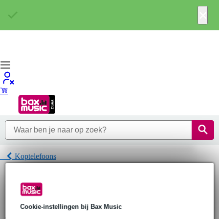
×
Koptelefoons
Home
Hoofdtelefoons
Koptelefoons
KNG Koptelefoons
Cookie-instellingen bij Bax Music