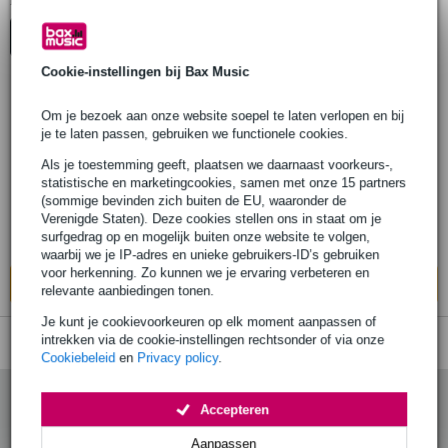
1
Er is
product gevonden.
Top-10
Advies
Cookie-instellingen bij Bax Music
1 review
Om je bezoek aan onze website soepel te laten verlopen en bij
je te laten passen, gebruiken we functionele cookies.
CAD Audio DH100 drum koptelefoon
Als je toestemming geeft, plaatsen we daarnaast voorkeurs-,
statistische en marketingcookies, samen met onze 15 partners
€ 99,-
(sommige bevinden zich buiten de EU, waaronder de
Adviesprijs
€ 118,-
Verenigde Staten). Deze cookies stellen ons in staat om je
surfgedrag op en mogelijk buiten onze website te volgen,
Levertijd onbekend
waarbij we je IP-adres en unieke gebruikers-ID’s gebruiken
voor herkenning. Zo kunnen we je ervaring verbeteren en
In mijn winkelwagen
relevante aanbiedingen tonen.
Je kunt je cookievoorkeuren op elk moment aanpassen of
intrekken via de cookie-instellingen rechtsonder of via onze
Cookiebeleid
en
Privacy policy
.
Accepteren
Aanpassen