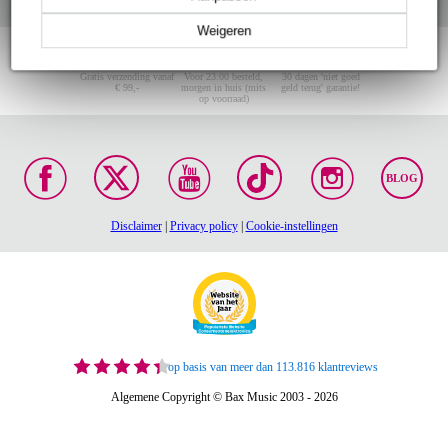
Weigeren
Gratis verzending vanaf
Voor 23:00 besteld,
30 dagen 'niet goed
€ 99,-
morgen in huis (mits
geld terug' garantie!
op voorraad)
BLOG
Disclaimer
|
Privacy policy
|
Cookie-instellingen
op basis van meer dan 113.816 klantreviews
Algemene Copyright © Bax Music 2003 - 2026