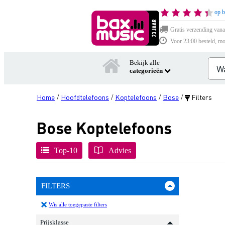
op b
Gratis verzending vana
Voor 23:00 besteld, mo
Bekijk alle
categorieën
Home
Hoofdtelefoons
Koptelefoons
Bose
Filters
/
/
/
/
Bose Koptelefoons
Top-10
Advies
FILTERS
Wis alle toegepaste filters
Prijsklasse