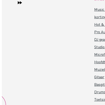
Music 
kortin
Hot &
Pro Au
DJ gea
Studio
Micro
Hoofdt
Muzie
Gitaar
Basgit
Drum
Toets