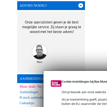
ADVIES NODIG?
Onze specialisten geven je de best
mogelijke service. Zij staan je graag te
woord met het beste advies!
Marc
AANBIEDINGEN
Cookie-instellingen bij Bax Musi
Music deals: Nu 10% Extra korting!
Om je bezoek aan onze website s
Aanbiedingen
B-stock aanbiedingen
Als je toestemming geeft, plaat
Cadeautips
buiten de EU, waaronder de Vere