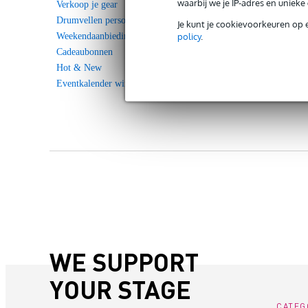
waarbij we je IP-adres en uniek
Verkoop je gear
Drumvellen personaliseren
Je kunt je cookievoorkeuren op 
policy
.
Weekendaanbieding
Cadeaubonnen
Hot & New
Eventkalender winkels
WE SUPPORT
YOUR STAGE
CATEG