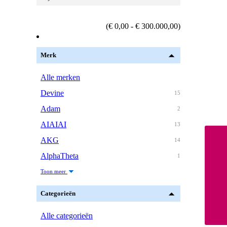
(€ 0,00 - € 300.000,00)
Merk
Alle merken
Devine
15
Adam
2
AIAIAI
13
AKG
14
AlphaTheta
1
Toon meer
Categorieën
Alle categorieën