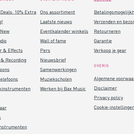
Deals: 10% Extra
Ons assortiment
Betalingsmogelijk
g!
Laatste nieuws
Verzenden en bezo
 New
Eventkalender winkels
Retourneren
dio
Wall of fame
Garantie
r & Effects
Pers
Verkoop je gear
 & Recording
Nieuwsbrief
OVERIG
foons
Samenwerkingen
Algemene voorwaa
elefoons
Muziekscholen
Disclaimer
kinstrumenten
Werken bij Bax Music
Privacy policy
Cookie-instellinge
aar
s
instrumenten