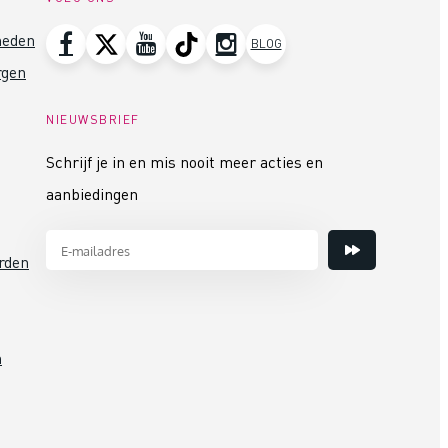
heden
BLOG
rgen
NIEUWSBRIEF
Schrijf je in en mis nooit meer acties en
aanbiedingen
rden
n