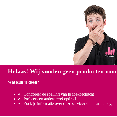
Helaas! Wij vonden geen producten voor
Wat kun je doen?
Controleer de spelling van je zoekopdracht
Probeer een andere zoekopdracht
Zoek je informatie over onze service? Ga naar de pagin