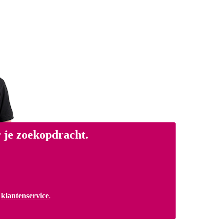
 je zoekopdracht.
a
klantenservice
.