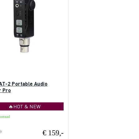
 AT-2 Portable Audio
r Pro
🔥HOT & NEW
orraad
€ 159,-
js