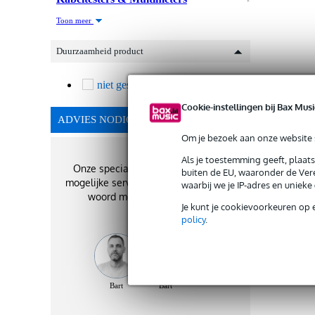
Toon meer
Duurzaamheid product
niet gespecificeerd
1
Cookie-instellingen bij Bax Musi
ADVIES NODIG?
Om je bezoek aan onze website s
Als je toestemming geeft, plaat
Onze specialisten geven je de best
buiten de EU, waaronder de Vere
mogelijke service. Zij staan je graag te
waarbij we je IP-adres en uniek
woord met het beste advies!
Je kunt je cookievoorkeuren op 
policy
.
Bart
Bart