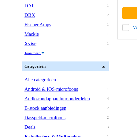
DAP
1
DBX
2
Fischer Amps
1
Ve
Mackie
1
Xvive
1
Toon meer
Categorieën
Alle categorieën
Android & IOS-microfoons
1
Audio-randapparatuur onderdelen
4
B-stock aanbiedingen
2
Dasspeld-microfoons
2
Deals
3
Kabeltesters & Multimeters
1