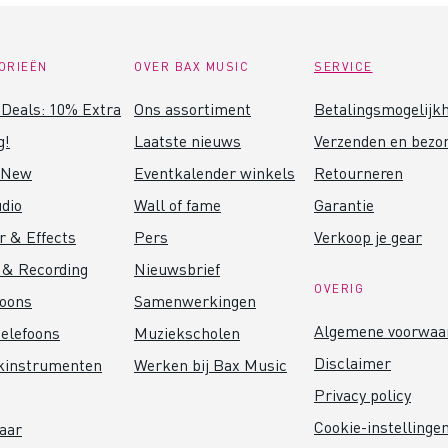
ORIEËN
OVER BAX MUSIC
SERVICE
Deals: 10% Extra
Ons assortiment
Betalingsmogelijk
g!
Laatste nieuws
Verzenden en bezo
 New
Eventkalender winkels
Retourneren
dio
Wall of fame
Garantie
r & Effects
Pers
Verkoop je gear
 & Recording
Nieuwsbrief
OVERIG
foons
Samenwerkingen
Algemene voorwaa
elefoons
Muziekscholen
Disclaimer
kinstrumenten
Werken bij Bax Music
Privacy policy
Cookie-instellinge
aar