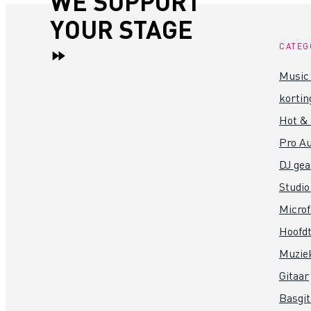
WE SUPPORT
YOUR STAGE
CATEG
Music 
kortin
Hot &
Pro Au
DJ gea
Studio
Micro
Hoofdt
Muzie
Gitaar
Basgit