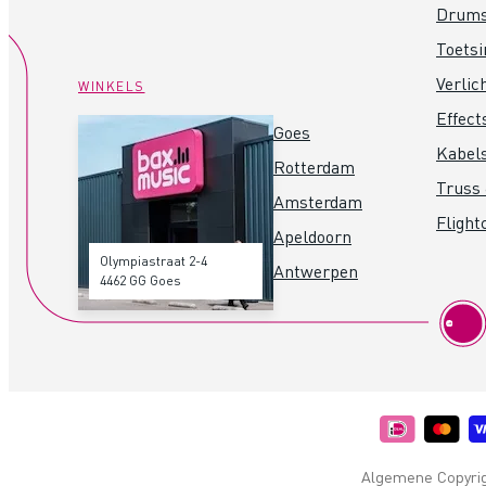
Drum
Toets
Verlic
WINKELS
Effect
Goes
Kabel
Rotterdam
Truss 
Amsterdam
Flight
Apeldoorn
Olympiastraat 2-4
Antwerpen
4462 GG Goes
Algemene Copyrigh