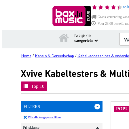
op b
Gratis verzending vana
Voor 23:00 besteld, mo
Bekijk alle
categorieën
Home
Kabels & Gereedschap
Kabel-accessoires & onderde
/
/
Xvive Kabeltesters & Mul
Top-10
FILTERS
POPU
Wis alle toegepaste filters
Prijsklasse