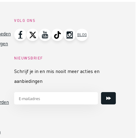
VOLG ONS
heden
BLOG
rgen
NIEUWSBRIEF
Schrijf je in en mis nooit meer acties en
aanbiedingen
rden
n