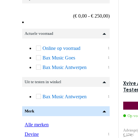
(€ 0,00 - € 250,00)
Actuele voorraad
Online op voorraad
1
Bax Music Goes
1
Bax Music Antwerpen
1
Uit te testen in winkel
Xvive
Teste
Bax Music Antwerpen
1
Merk
Op vo
Alle merken
Adviespri
Devine
1
€ 174,-