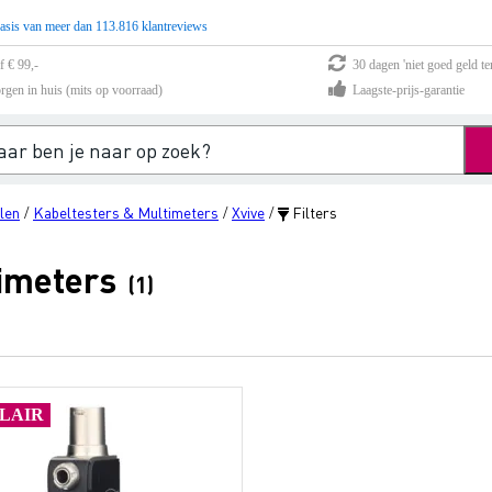
asis van meer dan 113.816 klantreviews
f € 99,-
30 dagen 'niet goed geld te
rgen in huis (mits op voorraad)
Laagste-prijs-garantie
len
Kabeltesters & Multimeters
Xvive
Filters
/
/
/
timeters
(1)
LAIR