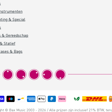
s
instrumenten
hting & Special
s
s & Gereedschap
& Statief
cases & Bags
t © Bax Music 2003 - 2026 / Alle prijzen zijn inclusief 21% BTW, ten