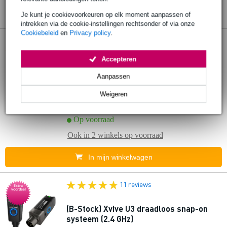
Je kunt je cookievoorkeuren op elk moment aanpassen of
intrekken via de cookie-instellingen rechtsonder of via onze
Cookiebeleid
en
Privacy policy
.
6 reviews
Popu
lair
Accepteren
Xvive U3C draadloos systeem voor
condensatormicrofoons
Aanpassen
Weigeren
€ 209,-
Adviesprijs
€ 263,-
Op voorraad
Ook in
2 winkels
op voorraad
In mijn winkelwagen
11 reviews
Extra
voordeel
(B-Stock) Xvive U3 draadloos snap-on
systeem (2.4 GHz)