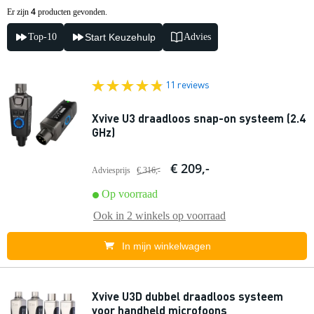
4
Er zijn
producten gevonden.
Top-10
Start Keuzehulp
Advies
11 reviews
Xvive U3 draadloos snap-on systeem (2.4
GHz)
€ 209,-
Adviesprijs
€ 316,-
Op voorraad
Ook in
2 winkels
op voorraad
In mijn winkelwagen
Xvive U3D dubbel draadloos systeem
voor handheld microfoons