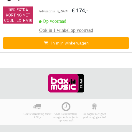
€ 174,-
10% EXTRA
Adviesprijs
€ 209,-
KORTING MET
CODE: EXTRA10
Op voorraad
Ook in
1 winkel
op voorraad
In mijn winkelwagen
Gratis verzending vanaf
Voor 23:00 besteld,
30 dagen 'niet goed
€ 99,-
morgen in huis (mits
geld terug' garantie!
op voorraad)