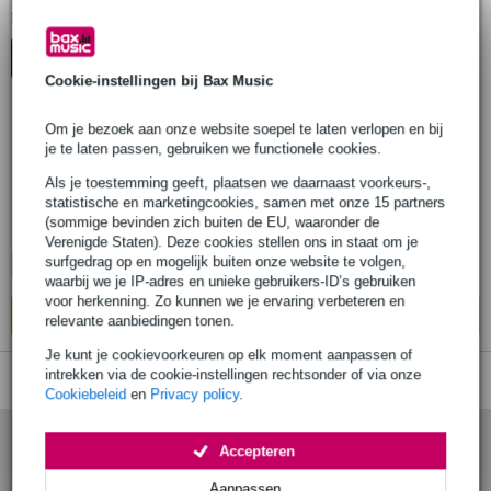
1
Er is
product gevonden.
Top-10
Cookie-instellingen bij Bax Music
Om je bezoek aan onze website soepel te laten verlopen en bij
Xvive P2 In-Line Tube Preamp voor
je te laten passen, gebruiken we functionele cookies.
Dynamische Microfoons
Als je toestemming geeft, plaatsen we daarnaast voorkeurs-,
statistische en marketingcookies, samen met onze 15 partners
(sommige bevinden zich buiten de EU, waaronder de
€ 206,-
Verenigde Staten). Deze cookies stellen ons in staat om je
surfgedrag op en mogelijk buiten onze website te volgen,
🔥HOT & NEW
Op voorraad bij de leverancier
waarbij we je IP-adres en unieke gebruikers-ID’s gebruiken
voor herkenning. Zo kunnen we je ervaring verbeteren en
In mijn winkelwagen
relevante aanbiedingen tonen.
Je kunt je cookievoorkeuren op elk moment aanpassen of
intrekken via de cookie-instellingen rechtsonder of via onze
Cookiebeleid
en
Privacy policy
.
Accepteren
Aanpassen