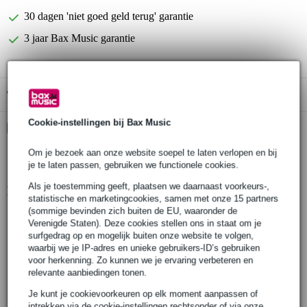
30 dagen 'niet goed geld terug' garantie
3 jaar Bax Music garantie
Gratis ophalen in de winkel
Cookie-instellingen bij Bax Music
Kies nu voor 2 jaar extra Bax Music garantie en meer
voordelen
Om je bezoek aan onze website soepel te laten verlopen en bij
€ 7,95 eenmalig
je te laten passen, gebruiken we functionele cookies.
Als je toestemming geeft, plaatsen we daarnaast voorkeurs-,
Productinformatie
statistische en marketingcookies, samen met onze 15 partners
(sommige bevinden zich buiten de EU, waaronder de
kabel- en audio tester
Verenigde Staten). Deze cookies stellen ons in staat om je
functies:
surfgedrag op en mogelijk buiten onze website te volgen,
signaalgenerator: 1 kHz sine en pink noise (-10, -20 en -40 dB)
waarbij we je IP-adres en unieke gebruikers-ID’s gebruiken
voor herkenning. Zo kunnen we je ervaring verbeteren en
XLR-kabeltester 3-polig (3.3 V)
relevante aanbiedingen tonen.
XLR-ingang meting (-20 dBu tot +10 dBu)
Je kunt je cookievoorkeuren op elk moment aanpassen of
beschikbare aansluitingen :
intrekken via de cookie-instellingen rechtsonder of via onze