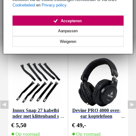
2x XLR IN / OUT
Cookiebeleid
en
Privacy policy
.
1x 6.3 mm jack IN / OUT
3.5 mm mini-jack koptelefoon uitgang
Accepteren
Bekijk alle productspecificaties
Aanpassen
Weigeren
Accessoires (13)
Innox Snap 27 kabelbi
Devine PRO 4000 over-
D
nder met klittenband s
ear koptelefoon
a
mal zwart (10 stuks)
€ 5,50
€ 49,-
€
Op voorraad
Op voorraad