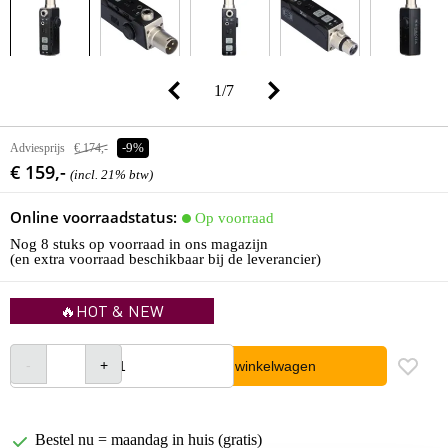
1
/
7
Adviesprijs
€ 174,-
-9%
€ 159,-
(incl. 21% btw)
Online voorraadstatus:
Op voorraad
Nog 8 stuks op voorraad in ons magazijn
(en extra voorraad beschikbaar bij de leverancier)
🔥HOT & NEW
In winkelwagen
Bestel nu = maandag in huis (gratis)