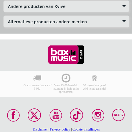
Andere producten van Xvive
Alternatieve producten andere merken
Gratis verzending vanaf
Voor 23:00 besteld,
30 dagen 'niet goed
€ 99,-
maandag in huis (mits
geld terug' garantie!
op voorraad)
BLOG
Disclaimer
|
Privacy policy
|
Cookie-instellingen